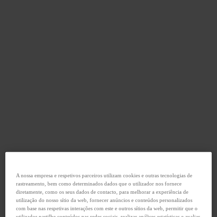
A nossa empresa e respetivos parceiros utilizam cookies e outras tecnologias de
rastreamento, bem como determinados dados que o utilizador nos fornece
diretamente, como os seus dados de contacto, para melhorar a experiência de
utilização do nosso sítio da web, fornecer anúncios e conteúdos personalizados
com base nas respetivas interações com este e outros sítios da web, permitir que o
utilizador partilhe conteúdos nas redes sociais, realizar análises estatísticas e avaliar