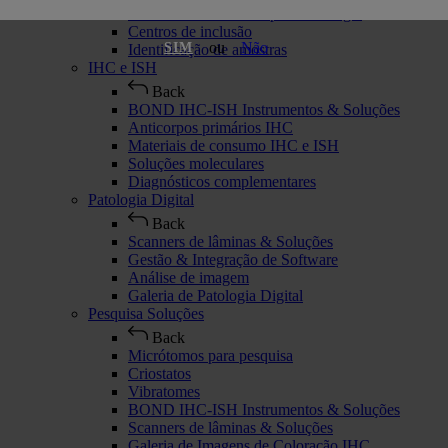
Materiais de consumo para histologia
Centros de inclusão
ou
Não
SIM
Identificação de amostras
IHC e ISH
Back
BOND IHC-ISH Instrumentos & Soluções
Anticorpos primários IHC
Materiais de consumo IHC e ISH
Soluções moleculares
Diagnósticos complementares
Patologia Digital
Back
Scanners de lâminas & Soluções
Gestão & Integração de Software
Análise de imagem
Galeria de Patologia Digital
Pesquisa Soluções
Back
Micrótomos para pesquisa
Criostatos
Vibratomes
BOND IHC-ISH Instrumentos & Soluções
Scanners de lâminas & Soluções
Galeria de Imagens de Coloração IHC