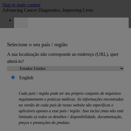
Skip to main content
Advancing Cancer Diagnostics, Improving Lives
Carreiras
Orçamento
:
0
Selecione o seu país / região
A sua localização não corresponde ao endereço (URL), quer
alterá-lo?
English
MENU
Produtos
Cada país / região pode ter seu próprio conjunto de requisitos
Back
regulamentares e práticas médicas. As informações encontradas
Soluções de histologia
na versão de cada país de nosso website são específicas e
Back
aplicáveis ​​apenas a esse país / região. Isso inclui (mas não está
Processadores de tecido
limitado a) todos os detalhes / disponibilidade, documentação,
Corantes de lâminas e montadores de lâminas
preços e promoções do produto.
Micrótomos
Criostatos