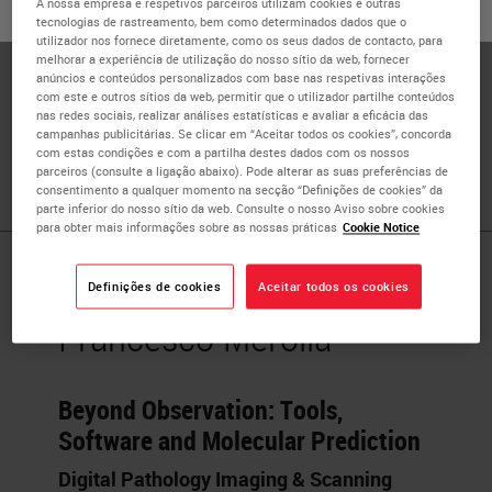
A nossa empresa e respetivos parceiros utilizam cookies e outras
ou
Não
SIM
tecnologias de rastreamento, bem como determinados dados que o
Dr. Merolla is an experienced Researcher at University
utilizador nos fornece diretamente, como os seus dados de contacto, para
Molise, Campobasso, Italy. He has a demonstrated history
melhorar a experiência de utilização do nosso sítio da web, fornecer
anúncios e conteúdos personalizados com base nas respetivas interações
of working in the higher education sector, and skilled in
com este e outros sítios da web, permitir que o utilizador partilhe conteúdos
cancer research, molecular biology, cell culture, anatomic
nas redes sociais, realizar análises estatísticas e avaliar a eficácia das
pathology and cancer. Dr. Merolla is board certified in
campanhas publicitárias. Se clicar em “Aceitar todos os cookies”, concorda
com estas condições e com a partilha destes dados com os nossos
Pathology and has authored approximately 70 articles.
parceiros (consulte a ligação abaixo). Pode alterar as suas preferências de
consentimento a qualquer momento na secção “Definições de cookies” da
parte inferior do nosso sítio da web. Consulte o nosso Aviso sobre cookies
para obter mais informações sobre as nossas práticas
Cookie Notice
Published Pieces by
Definições de cookies
Aceitar todos os cookies
Francesco Merolla
Beyond Observation: Tools,
Software and Molecular Prediction
Digital Pathology Imaging & Scanning