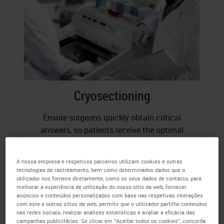
Cryosectioning
Ensure surgeons quickly obtain critical
answers, so patients receive the optimal
surgical intervention
A nossa empresa e respetivos parceiros utilizam cookies e outras
tecnologias de rastreamento, bem como determinados dados que o
utilizador nos fornece diretamente, como os seus dados de contacto, para
melhorar a experiência de utilização do nosso sítio da web, fornecer
anúncios e conteúdos personalizados com base nas respetivas interações
com este e outros sítios da web, permitir que o utilizador partilhe conteúdos
nas redes sociais, realizar análises estatísticas e avaliar a eficácia das
campanhas publicitárias. Se clicar em “Aceitar todos os cookies”, concorda