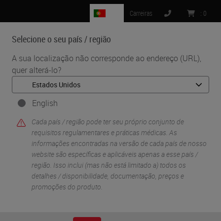
PT
Carreiras
:
0
Selecione o seu país / região
MENU
A sua localização não corresponde ao endereço (URL),
quer alterá-lo?
English
Cada país / região pode ter seu próprio conjunto de
requisitos regulamentares e práticas médicas. As
informações encontradas na versão de cada país de nosso
website são específicas e aplicáveis ​​apenas a esse país /
•
Início
Pre Analytics and Specimen Preparation
região. Isso inclui (mas não está limitado a) todos os
detalhes / disponibilidade, documentação, preços e
promoções do produto.
Pre Analytics and