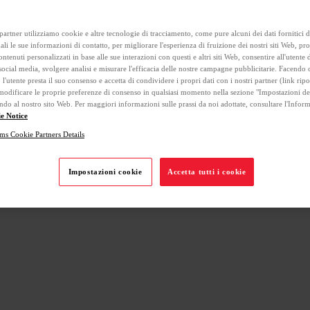
 partner utilizziamo cookie e altre tecnologie di tracciamento, come pure alcuni dei dati fornitici 
uali le sue informazioni di contatto, per migliorare l'esperienza di fruizione dei nostri siti Web, pro
ontenuti personalizzati in base alle sue interazioni con questi e altri siti Web, consentire all'utente
social media, svolgere analisi e misurare l'efficacia delle nostre campagne pubblicitarie. Facendo c
", l'utente presta il suo consenso e accetta di condividere i propri dati con i nostri partner (link ripo
modificare le proprie preferenze di consenso in qualsiasi momento nella sezione "Impostazioni de
ndo al nostro sito Web. Per maggiori informazioni sulle prassi da noi adottate, consultare l'Inform
e Notice
ms Cookie Partners Details
Impostazioni cookie
Accetta tutti i cookie