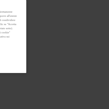
direttamente
porre all'utente
 di condividere
lic su "Accetta
rtato sotto).
i cookie"
ativa sui