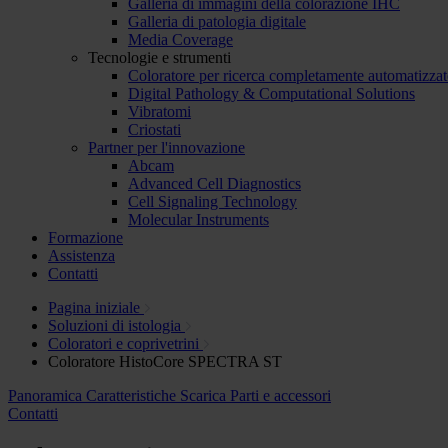
Galleria di immagini della colorazione IHC
Galleria di patologia digitale
Media Coverage
Tecnologie e strumenti
Coloratore per ricerca completamente automatizza
Digital Pathology & Computational Solutions
Vibratomi
Criostati
Partner per l'innovazione
Abcam
Advanced Cell Diagnostics
Cell Signaling Technology
Molecular Instruments
Formazione
Assistenza
Contatti
Pagina iniziale
Soluzioni di istologia
Coloratori e coprivetrini
Coloratore HistoCore SPECTRA ST
Panoramica
Caratteristiche
Scarica
Parti e accessori
Contatti