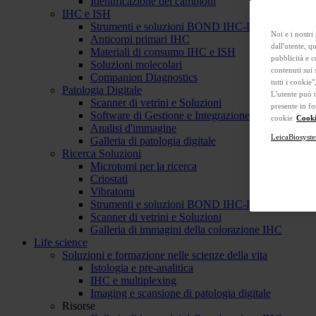
Identificazione dei campioni
IHC e ISH
Strumenti e soluzioni BOND IHC-ISH
Noi e i nostri
Anticorpi primari IHC
dall'utente, q
Materiali di consumo IHC e ISH
pubblicità e c
Soluzioni molecolari
contenuti sui 
Companion Diagnostics
tutti i cookie
Patologia Digitale
L'utente può 
Scanner di vetrini e Soluzioni
presente in fo
Software di Gestione e Integrazione
cookie
Cooki
Analisi d'immagine
LeicaBiosyste
Galleria di patologia digitale
Ricerca Soluzioni
Microtomi per la ricerca
Criostati
Vibratomi
Strumenti e soluzioni BOND IHC-ISH
Scanner di vetrini e Soluzioni
Galleria di immagini della colorazione IHC
Life science
Soluzioni e formazione nelle scienze della vita
Istologia e pre-analitica
IHC e multiplexing
Imaging e scansione di patologia digitale
Risorse