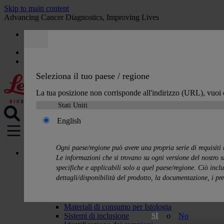
Skip to main content
Advancing Cancer Diagnostics, Improving Lives
Opportunità di lavoro
Preventivo
:
0
Seleziona il tuo paese / regione
La tua posizione non corrisponde all'indirizzo (URL), vuoi
English
MENU
Ogni paese/regione può avere una propria serie di requisiti
Prodotti
Le informazioni che si trovano su ogni versione del nostro 
Soluzioni di istologia
specifiche e applicabili solo a quel paese/regione. Ciò inclu
Processatori di tessuti
dettagli/disponibilità del prodotto, la documentazione, i pre
Coloratori e coprivetrini
Microtomi
Criostati
Materiali di consumo per Istologia
Sistemi di inclusione
o
No
SÌ