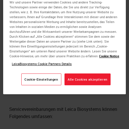
Qualität zu erhalten und möglichst zu
Wir und unsere Partner verwenden Cookies und andere Tracking-
Technologien sowie einige der Daten, die Sie uns direkt zur Verfügung
verbessern. Unsere
stellen, wie z. B. Ihre Kontaktdaten, um Ihre Nutzung unserer Website zu
Servicevereinbarungen, die durch Leica-
verbessern, Ihnen auf Grundlage Ihrer Interaktionen mit dieser und anderen
Websites personalisierte Werbung und Inhalte bereitzustellen, das Teilen
zertifizierte Außendiensttechniker erfüllt
von Inhalten in sozialen Medien zu ermöglichen sowie Analysen
durchzuführen und die Wirksamkeit unserer Werbekampagnen zu messen.
werden, stehen für Leistung, Planbarkeit
Durch Klicken auf „Alle Cookies akzeptieren“ stimmen Sie dem sowie der
Weitergabe dieser Daten an unsere Partner zu (siehe Link unten). Sie
und fixe Betriebskosten. Genießen Sie die
können Ihre Einwilligungseinstellungen jederzeit im Bereich „Cookie-
Einstellungen“ am unteren Rand unserer Website ändern. Lesen Sie unsere
Vorzugsbehandlung im Kundenservice und
Cookie-Hinweise, um mehr über unsere Praktiken zu erfahren
Cookie Notice
das sichere Gefühl, gut vorbereitet zu sein.
LeicaBiosystems Cookie Partners Details
JETZT ANGEBOT EINHOLEN
Cookie-Einstellungen
Alle Cookies akzeptieren
Servicevereinbarungen mit Leica Biosystems können
Folgendes umfassen: