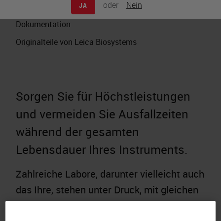
oder
Nein
JA
Technische Unterstützung
Dokumentation
Originalteile von Leica Biosystems
Sorgen Sie für Höchstleistungen
und vermeiden Sie Ausfallzeiten
während der gesamten
Lebensdauer Ihres Instruments.
Zahlreiche Labore, darunter vielleicht auch
das Ihre, stehen unter Druck, mit gleichen
oder gar gekürzten Mitteln Leistung und