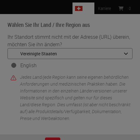
CH
Karriere
:
0
Wählen Sie Ihr Land / Ihre Region aus
MENU
Ihr Standort stimmt nicht mit der Adresse (URL) überein,
möchten Sie ihn ändern?
English
Jedes Land/jede Region kann seine eigenen behördlichen
Anforderungen und medizinischen Praktiken haben. Die
Informationen in den einzelnen Länderversionen unserer
Website sind spezifisch und gelten nur für dieses
•
Start
Staining Solutions
Land/diese Region. Dies umfasst (ist aber nicht beschränkt
auf) alle Produktdetails/Verfügbarkeit, Dokumentation,
Preise und Werbeaktionen.
Staining Solutions