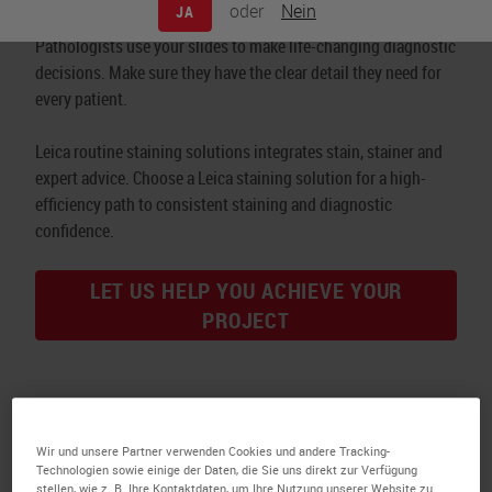
oder
Nein
JA
Pathologists use your slides to make life-changing diagnostic
decisions. Make sure they have the clear detail they need for
every patient.
Leica routine staining solutions integrates stain, stainer and
expert advice. Choose a Leica staining solution for a high-
efficiency path to consistent staining and diagnostic
confidence.
LET US HELP YOU ACHIEVE YOUR
PROJECT
Wir und unsere Partner verwenden Cookies und andere Tracking-
Technologien sowie einige der Daten, die Sie uns direkt zur Verfügung
stellen, wie z. B. Ihre Kontaktdaten, um Ihre Nutzung unserer Website zu