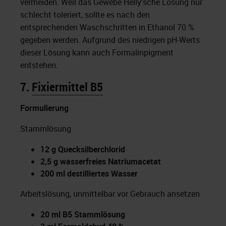
vermeiden. Weil das Gewebe Helly‘sche Lösung nur
schlecht toleriert, sollte es nach den
entsprechenden Waschschritten in Ethanol 70 %
gegeben werden. Aufgrund des niedrigen pH-Werts
dieser Lösung kann auch Formalinpigment
entstehen.
7.
Fixiermittel B5
Formulierung
Stammlösung
12 g Quecksilberchlorid
2,5 g wasserfreies Natriumacetat
200 ml destilliertes Wasser
Arbeitslösung, unmittelbar vor Gebrauch ansetzen
20 ml B5 Stammlösung