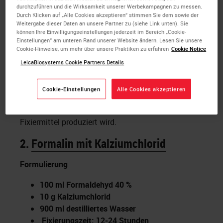
durchzuführen und die Wirksamkeit unserer Werbekampagnen zu messen.
Hierbei handelt es sich um das am häufigsten
Durch Klicken auf „Alle Cookies akzeptieren“ stimmen Sie dem sowie der
verwendete Fixiermittel auf
Formaldehydbasis
für
Weitergabe dieser Daten an unsere Partner zu (siehe Link unten). Sie
können Ihre Einwilligungseinstellungen jederzeit im Bereich „Cookie-
die routinemäßige Histopathologie. Der Puffer hilft,
Einstellungen“ am unteren Rand unserer Website ändern. Lesen Sie unsere
die Bildung von Formalinpigment zu vermeiden.
Cookie-Hinweise, um mehr über unsere Praktiken zu erfahren
Cookie Notice
Viele Epitope erfordern eine Antigendemaskierung,
LeicaBiosystems Cookie Partners Details
wenn eine immunhistochemische Untersuchung
angeschlossen werden soll. Die meisten
Cookie-Einstellungen
Alle Cookies akzeptieren
Pathologen fühlen sich sicher bei der Interpretation
des morphologischen Bildes, das mit dieser Art von
Fixiermittel produziert wird.
2.
Formalin mit Kalziumchlorid
Formulierung
100 ml Formaldehyd 40 %
10 g Kalziumchlorid
900 ml destilliertes Wasser
Fixierungszeit: 12-24 Stunden