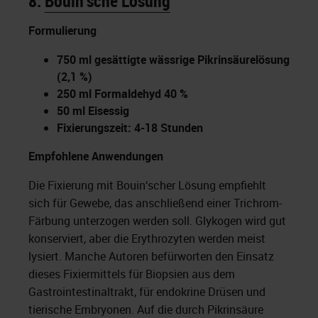
8.
Bouin'sche Lösung
Formulierung
750 ml gesättigte wässrige Pikrinsäurelösung
(2,1 %)
250 ml Formaldehyd 40 %
50 ml Eisessig
Fixierungszeit: 4-18 Stunden
Empfohlene Anwendungen
Die Fixierung mit Bouin‘scher Lösung empfiehlt
sich für Gewebe, das anschließend einer Trichrom-
Färbung unterzogen werden soll. Glykogen wird gut
konserviert, aber die Erythrozyten werden meist
lysiert. Manche Autoren befürworten den Einsatz
dieses Fixiermittels für Biopsien aus dem
Gastrointestinaltrakt, für endokrine Drüsen und
tierische Embryonen. Auf die durch Pikrinsäure