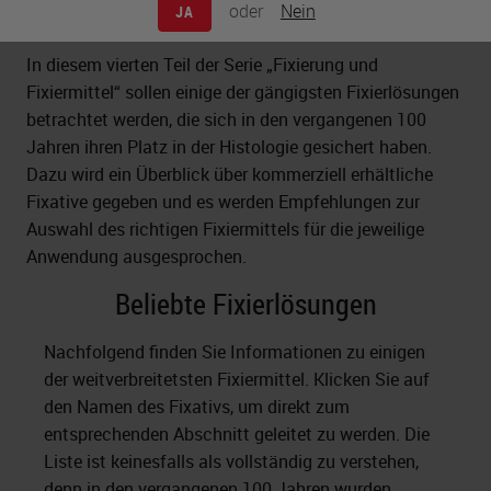
oder
Nein
JA
In diesem vierten Teil der Serie „Fixierung und
Fixiermittel“ sollen einige der gängigsten Fixierlösungen
betrachtet werden, die sich in den vergangenen 100
Jahren ihren Platz in der Histologie gesichert haben.
Dazu wird ein Überblick über kommerziell erhältliche
Fixative gegeben und es werden Empfehlungen zur
Auswahl des richtigen Fixiermittels für die jeweilige
Anwendung ausgesprochen.
Beliebte Fixierlösungen
Nachfolgend finden Sie Informationen zu einigen
der weitverbreitetsten Fixiermittel. Klicken Sie auf
den Namen des Fixativs, um direkt zum
entsprechenden Abschnitt geleitet zu werden. Die
Liste ist keinesfalls als vollständig zu verstehen,
denn in den vergangenen 100 Jahren wurden