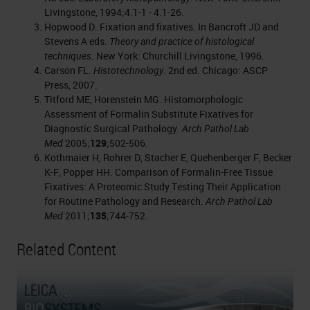
Livingstone, 1994;4.1-1 - 4.1-26.
Hopwood D. Fixation and fixatives. In Bancroft JD and
Stevens A eds.
Theory and practice of histological
techniques
. New York: Churchill Livingstone, 1996.
Carson FL.
Histotechnology
. 2nd ed. Chicago: ASCP
Press, 2007.
Titford ME, Horenstein MG. Histomorphologic
Assessment of Formalin Substitute Fixatives for
Diagnostic Surgical Pathology.
Arch Pathol Lab
Med
2005;
129
;502-506.
Kothmaier H, Rohrer D, Stacher E, Quehenberger F, Becker
K-F, Popper HH. Comparison of Formalin-Free Tissue
Fixatives: A Proteomic Study Testing Their Application
for Routine Pathology and Research.
Arch Pathol Lab
Med
2011;
135
;744-752.
Related Content