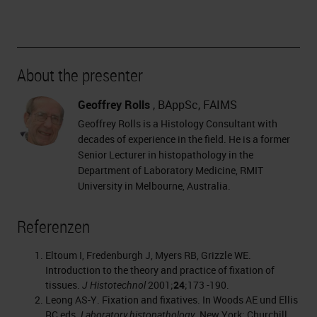
About the presenter
Geoffrey Rolls
, BAppSc, FAIMS
Geoffrey Rolls is a Histology Consultant with
decades of experience in the field. He is a former
Senior Lecturer in histopathology in the
Department of Laboratory Medicine, RMIT
University in Melbourne, Australia.
Referenzen
Eltoum I, Fredenburgh J, Myers RB, Grizzle WE.
Introduction to the theory and practice of fixation of
tissues.
J Histotechnol
2001;
24
;173 -190.
Leong AS-Y. Fixation and fixatives. In Woods AE und Ellis
RC eds.
Laboratory histopathology
. New York: Churchill