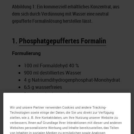
Abbildung 1: Ein kommerziell erhältliches Konzentrat, aus
dem sich durch Verdünnung mit Wasser eine neutral
gepufferte Formalinlösung herstellen lässt.
1.
Phosphatgepuffertes Formalin
Formulierung
100 ml Formaldehyd 40 %
900 ml destilliertes Wasser
4 g Natriumdihydrogenphosphat-Monohydrat
6,5 g wasserfreies
Dinatriumhydrogenphosphat
Die Lösung sollte einen pH-Wert von 6,8
Wir und unsere Partner verwenden Cookies und andere Tracking-
haben.
Technologien sowie einige der Daten, die Sie uns direkt zur Verfügung
Fixierungszeit: 12-24 Stunden
stellen, wie z. B. Ihre Kontaktdaten, um Ihre Nutzung unserer Website zu
verbessern, Ihnen auf Grundlage Ihrer Interaktionen mit dieser und anderen
Empfohlene Anwendungen
Websites personalisierte Werbung und Inhalte bereitzustellen, das Teilen
von Inhalten in sozialen Medien zu ermöglichen sowie Analysen