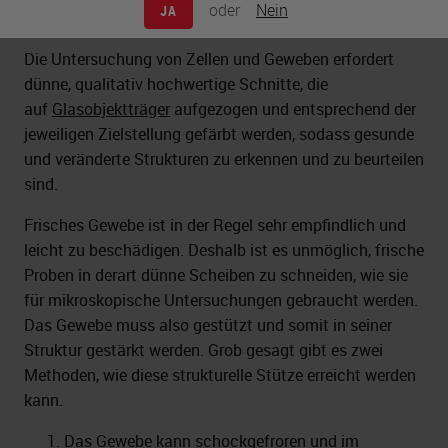
oder
Nein
JA
Die Untersuchung von Zellen und Geweben erfordert
dünne, qualitativ hochwertige Schnitte, die
auf
Glasobjektträger
aufgezogen und entsprechend der
jeweiligen Zielstellung gefärbt werden, sodass gesunde
und veränderte Strukturen zu erkennen und zu beurteilen
sind.
Frisches Gewebe ist in der Regel sehr empfindlich und
leicht zu beschädigen. Deshalb ist es unmöglich, frische
Proben in derart dünne Scheiben zu schneiden, wie sie
für mikroskopische Untersuchungen gebraucht werden.
Das Gewebe muss also gestützt und somit in seiner
Struktur gestärkt werden. Grob gesagt gibt es zwei
Methoden, wie diese strukturelle Stütze erreicht werden
kann.
Das Gewebe kann schockgefroren und im