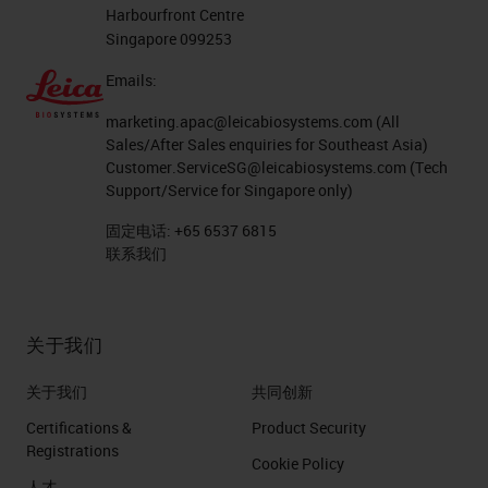
Harbourfront Centre
Singapore 099253
Emails:
marketing.apac@leicabiosystems.com
(All
Sales/After Sales enquiries for Southeast Asia)
Customer.ServiceSG@leicabiosystems.com
(Tech
Support/Service for Singapore only)
固定电话:
+65 6537 6815
联系我们
关于我们
关于我们
共同创新
Certifications &
Product Security
Registrations
Cookie Policy
人才