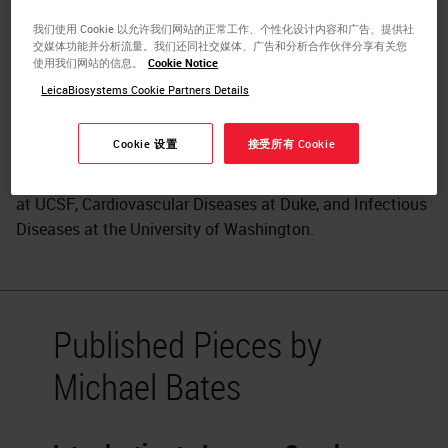
Affairs, Cepheid, Sunnyvale, California, USA
我们使用 Cookie 以允许我们网站的正常工作、个性化设计内容和广告、提供社
交媒体功能并分析流量。我们还同社交媒体、广告和分析合作伙伴分享有关您
Dr. Bates has been developing molecular diagnostics for
使用我们网站的信息。
Cookie Notice
Oncology applications since 2004, when he headed up
LeicaBiosystems Cookie Partners Details
Clinical Research for Oncology at Monogram
Biosciences/ViroLogic. Dr. Bates has been developing the
Cookie 设置
接受所有 Cookie
pipeline of Oncology applications for the GeneXpert at
Cepheid since 2011.Dr. Bates trained in Internal Medicine
at UCSF, Cardiovascular Diseases at Duke, and Infectious
Diseases at the University of Washington.
Published Pieces by
Michael Bates