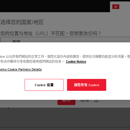
HK
选择您的国家/地区
您的位置与地址（URL）不匹配，您想更改它吗？
品
生命科学
教育
支持
联系我
English
ookie 以允許我們網站的正常工作、個性化設計內容和廣告、提供社交媒體功能並分析流量。
分析合作夥伴分享有關您使用我們網站的信息。
Cookie Notice
每个国家/地区可能有自己的一套监管要求和医疗实践。在我们网站
ita Lawlor
ems Cookie Partners Details
区版本中找到的信息特定于并仅适用于该国家/地区。这包括（但
详细信息/可用性、文档、定价和促销。
CIPP/E, CIPM Fellow of Information Privacy (IAPP)
Cookie 设置
接受所有 Cookie
k and Model Bank Director Research Cen
或者
不
是的
sity of Verona