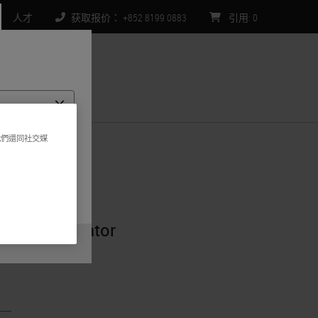
人才
获取报价： +852 8199 0883
引用
:
0
们
我們還同社交媒
的每个国家/地
不限于）所有产品
ter Coordinator