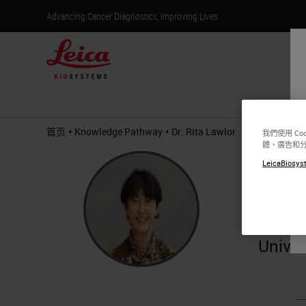
Advancing Cancer Diagnostics, Improving Lives
产
•
•
首页
Knowledge Pathway
Dr. Rita Lawlor
我們使用 C
體、廣告和
Dr. R
LeicaBiosyst
Ph.D., 
Bioban
Univer