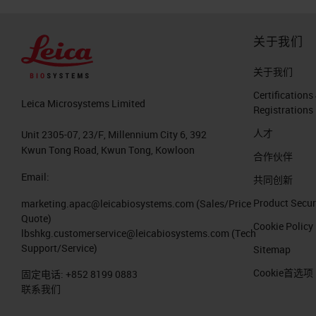
关于我们
关于我们
Certifications
Leica Microsystems Limited
Registrations
人才
Unit 2305-07, 23/F, Millennium City 6, 392
Kwun Tong Road, Kwun Tong, Kowloon
合作伙伴
Email:
共同创新
Product Secur
marketing.apac@leicabiosystems.com
(Sales/Price
Quote)
Cookie Policy
lbshkg.customerservice@leicabiosystems.com
(Tech
Support/Service)
Sitemap
Cookie首选项
固定电话:
+852 8199 0883
联系我们