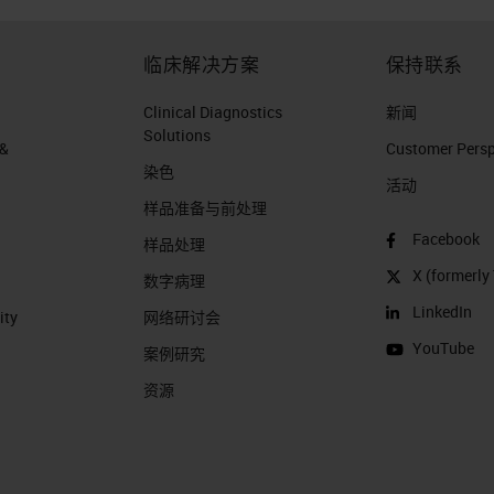
临床解决方案
保持联系
Clinical Diagnostics
新闻
Solutions
 &
Customer Perspe
染色
活动
样品准备与前处理
Facebook
样品处理
X (formerly 
数字病理
LinkedIn
ity
网络研讨会
YouTube
案例研究
资源