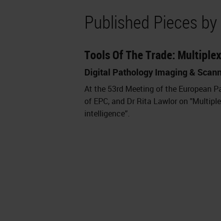
Published Pieces by 
Tools Of The Trade: Multiple
Digital Pathology Imaging & Scan
At the 53rd Meeting of the European Pa
of EPC, and Dr Rita Lawlor on "Multipl
intelligence”.