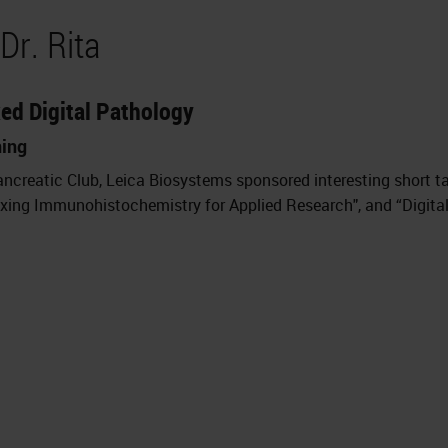
Dr. Rita
xed Digital Pathology
ning
ncreatic Club, Leica Biosystems sponsored interesting short ta
exing Immunohistochemistry for Applied Research", and “Digital 