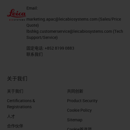
Email:
marketing.apac@leicabiosystems.com
(Sales/Price
Quote)
lbshkg.customerservice@leicabiosystems.com
(Tech
Support/Service)
固定电话:
+852 8199 0883
联系我们
关于我们
关于我们
共同创新
Certifications &
Product Security
Registrations
Cookie Policy
人才
Sitemap
合作伙伴
Cookie首选项