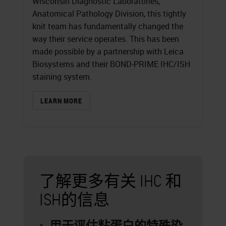
Wisconsin Diagnostic Laboratories,
Anatomical Pathology Division, this tightly
knit team has fundamentally changed the
way their service operates. This has been
made possible by a partnership with Leica
Biosystems and their BOND-PRIME IHC/ISH
staining system.
LEARN MORE
了解更多有关 IHC 和
ISH的信息
用于评估粘蛋白的特殊染