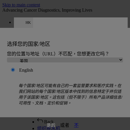
Skip to main content
Advancing Cancer Diagnostics, Improving Lives
HK
人才
获取报价： +852 8199 0883
选择您的国家/地区
引用
:
0
您的位置与地址（URL）不匹配，您想更改它吗？
English
每个国家/地区可能有自己的一套监管要求和医疗实践。在
MENU
我们网站的每个国家/地区版本中找到的信息特定于并仅适
用于该国家/地区。这包括（但不限于）所有产品详细信息/
产品
可用性、文档、定价和促销。
Back
组织学解决方案
Back
或者
不
是的
组织脱水机