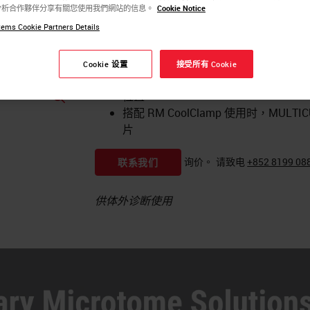
立足之本。MULTICUT 将手动切片机的
分析合作夥伴分享有關您使用我們網站的信息。
Cookie Notice
一致且重复性极佳的切片。
ems Cookie Partners Details
无论手动操作个性化粗修轮，还是采
到最适宜的位置。
Cookie 设置
接受所有 Cookie
修片快速又省力：借助快速归位和记
位置。
搭配 RM CoolClamp 使用时，MUL
片
询价。
请致电
+852 8199 08
联系我们
供体外诊断使用