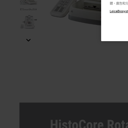
Easy
with a
體、廣告和
Cleaning
Twist of
Flexibility
LeicaBiosyst
in
Motorization
to use
Seconds
coarse
feed
wheel or
motorized
coarse
feed
buttons