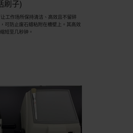
括刷子)
物槽可让工作场所保持清洁、高效且不留碎
成，可防止废石蜡粘附在槽壁上。其高效
钟缩短至几秒钟。