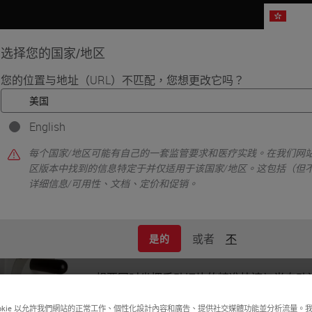
HK
选择您的国家/地区
您的位置与地址（URL）不匹配，您想更改它吗？
品
生命科学
教育
支持
联系我
English
- 半自动轮转式切片机
每个国家/地区可能有自己的一套监管要求和医疗实践。在我们网站
HistoCore MULTIC
区版本中找到的信息特定于并仅适用于该国家/地区。这包括（但
详细信息/可用性、文档、定价和促销。
机
149MULTI0C1、14051856372
或者
不
是的
将电动操作融入手动切片机
想要同时坐拥手动切片的精准快速与半自动设置的效
绝对是理想的选择。引领市场 145 年之
ookie 以允許我們網站的正常工作、個性化設計內容和廣告、提供社交媒體功能並分析流量。