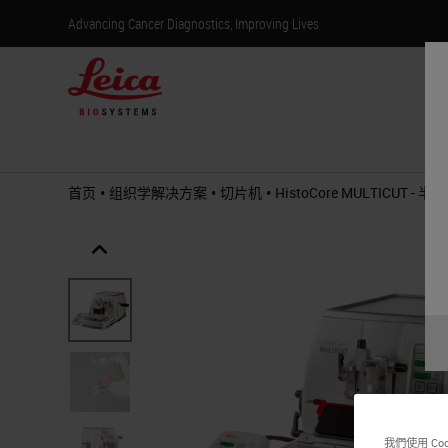
Advancing Cancer Diagnostics, Improving Lives
产
•
•
•
首页
组织学解决方案
切片机
HistoCore MULTICUT 
HistoCore
MULTICUT
-
Manual
Quick &
Microtomy
我們使用 C