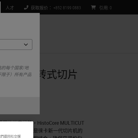
人才
获取报价： +852 8199 0883
引用
:
0
们
的每个国家/地
UT - 半自动轮转式切片
不限于）所有产品
中
率优势，HistoCore MULTICUT
久的宝贵设计经验正是徕卡新一代切片机的
我們還同社交媒