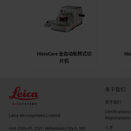
HistoCore 全自动轮转式切
Hi
片机
关于我们
关于我们
Certifications
Leica Microsystems Limited
Registrations
人才
Unit 2305-07, 23/F, Millennium City 6, 392