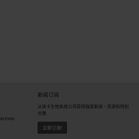
新闻订阅
从徕卡生物系统公司获得独家新闻、资源和特别
优惠
ctives​
立即订阅!