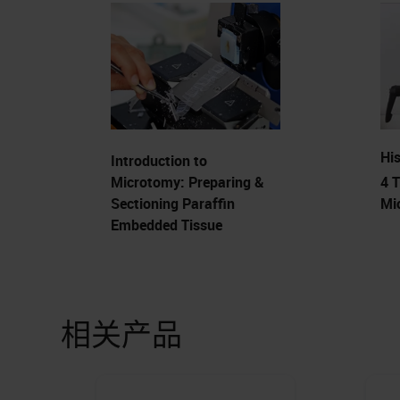
His
Introduction to
Microtomy: Preparing &
4 T
Sectioning Paraffin
Mi
Embedded Tissue
相关产品