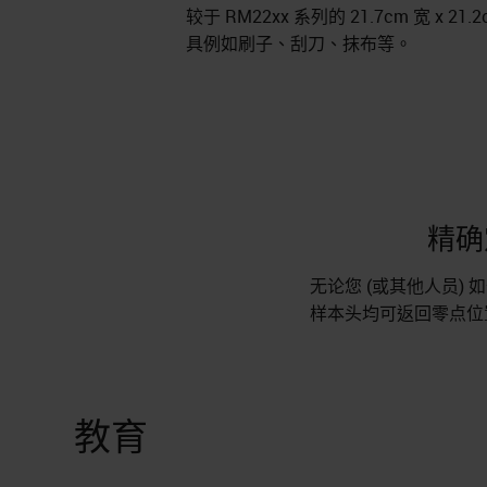
较于 RM22xx 系列的 21.7cm 宽 x 
具例如刷子、刮刀、抹布等。
精确
无论您 (或其他人员)
样本头均可返回零点位
教育