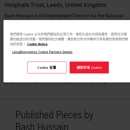
Hospitals Trust, Leeds, United Kingdom
Bash Hussain is the Deployment Director for the National
Pathology Imaging Co-operative (NPIC). He is focused on
driving the deployment of Digital Pathology across NPIC
我們使用 Cookie 以允許我們網站的正常工作、個性化設計內容和廣告、提供社交媒
partner sites, including hospitals from across West
體功能並分析流量。我們還同社交媒體、廣告和分析合作夥伴分享有關您使用我們網
Yorkshire, Hull and York, North East, Great Ormond Street
站的信息。
Cookie Notice
Hospital, Royal National Orthopaedic Hospital and 2
LeicaBiosystems Cookie Partners Details
complimentary national networks. This program will scan
a staggering 2.4m histology slides generating over 4PBs
Cookie 设置
接受所有 Cookie
of data each year. Bash has over 15 years’ experience in
programmanagement and a degree in computing
Published Pieces by
Bash Hussain