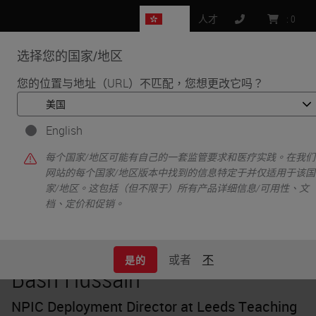
HK
人才
:
0
选择您的国家/地区
MENU
您的位置与地址（URL）不匹配，您想更改它吗？
•
•
首页
Knowledge Pathway
Bash Hussain
English
每个国家/地区可能有自己的一套监管要求和医疗实践。在我们
网站的每个国家/地区版本中找到的信息特定于并仅适用于该国
家/地区。这包括（但不限于）所有产品详细信息/可用性、文
档、定价和促销。
或者
不
是的
Bash Hussain
NPIC Deployment Director at Leeds Teaching