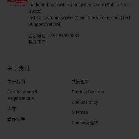
marketing.apac@leicabiosystems.com
(Sales/Price
Quote)
lbshkg.customerservice@leicabiosystems.com
(Tech
Support/Service)
固定电话:
+852 8199 0883
联系我们
关于我们
关于我们
共同创新
Certifications &
Product Security
Registrations
Cookie Policy
人才
Sitemap
合作伙伴
Cookie首选项