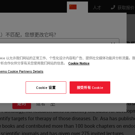
CN
人才
获取报价： 4
L）不匹配，您想更改它吗？
品
生命科学
教育
支持
联系我
ookie 以允许我们网站的正常工作、个性化设计内容和广告、提供社交媒体功能并分析流量。
分析合作伙伴分享有关您使用我们网站的信息。
Cookie Notice
能有自己的一套监管要求和医疗实践。在我们网站的每个国家/地
a Asa
ems Cookie Partners Details
息特定于并仅适用于该国家/地区。这包括（但不限于）所有产品
、文档、定价和促销。
D
Cookie 设置
接受所有 Cookie
s the Professor of Pathology at Case Western Reserve Universit
tment of Laboratory Medicine and Pathobiology at the Universit
或者
不
是的
 Pathology, her research aims to identify the basis for develop
ntify targets for therapy of those diseases. Dr. Asa has published
ve books and contributed more than 100 book chapters on endoc
scientific journals and has given over 275 invited lectures.