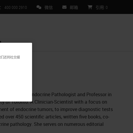
00 000 2910
微信
邮箱
引用
:
0
们
我们还同社交媒
y and a former Endocrine Pathologist and Professor in
y of Toronto. A Clinician-Scientist with a focus on
ment of endocrine tumors, to improve diagnostic tests
 over 450 scientific articles, written five books, co-
rine pathology. She serves on numerous editorial