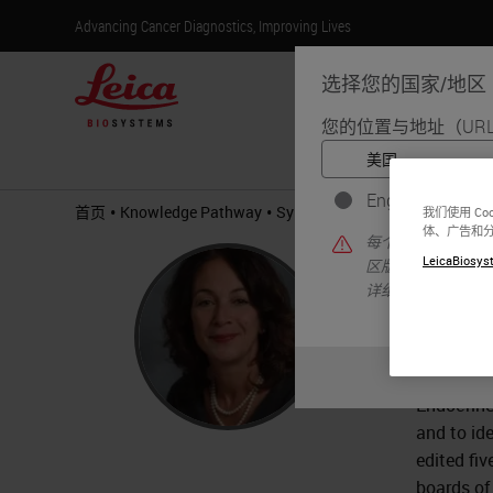
Advancing Cancer Diagnostics, Improving Lives
选择您的国家/地区
您的位置与地址（UR
产
English
•
•
首页
Knowledge Pathway
Sylvia Asa
我们使用 C
体、广告和
每个国家/地区可
Sylvi
LeicaBiosyst
区版本中找到的信
详细信息/可用性
MD, Ph
Dr. Asa i
the Depar
Endocrine
and to ide
edited fi
boards of 