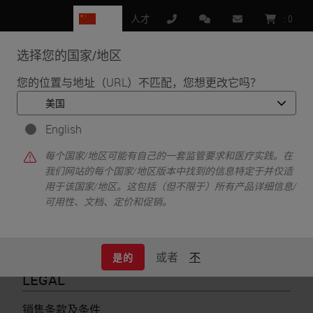
CN
人才
:
0
选择您的国家/地区
MENU
您的位置与地址（URL）不匹配，您想更改它吗？
•
•
首页
Legal
Leica Biosystems Privacy Policy
English
Leica Biosystems
每个国家/地区可能有自己的一套监管要求和医疗实践。在
我们网站的每个国家/地区版本中找到的信息特定于并仅适
Privacy Policy
用于该国家/地区。这包括（但不限于）所有产品详细信息/
可用性、文档、定价和促销。
或者
不
是的
LEGAL
销售条款及条件