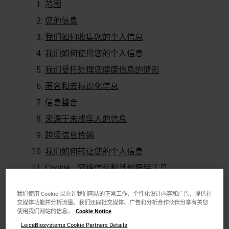
范围
您的信息
我们如何收集您的个人信息
我们如何使用您的个人信息
我们受托处理您健康信息的情形
匿名和去标识化信息
信息整合
来源于未成年人的信息
跨境信息传输
我们如何转让您的个人信息
Cookie、网络信标和其他跟踪工具
第三方链接和工具
我们使用 Cookie 以允许我们网站的正常工作、个性化设计内容和广告、提供社
我们如何委托处理、共享和公开披露您的个
交媒体功能并分析流量。我们还同社交媒体、广告和分析合作伙伴分享有关您
人信息
使用我们网站的信息。
Cookie Notice
LeicaBiosystems Cookie Partners Details