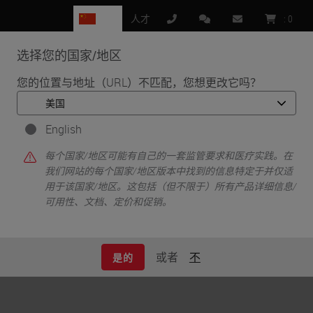
CN
人才
:
0
选择您的国家/地区
MENU
您的位置与地址（URL）不匹配，您想更改它吗？
•
•
首页
数字病理学
管理 – Aperio 数字化病理学软件
English
管理 – Aperio 数字
每个国家/地区可能有自己的一套监管要求和医疗实践。在
我们网站的每个国家/地区版本中找到的信息特定于并仅适
化病理学软件
用于该国家/地区。这包括（但不限于）所有产品详细信息/
可用性、文档、定价和促销。
或者
不
可扩展。可访问。安全。
是的