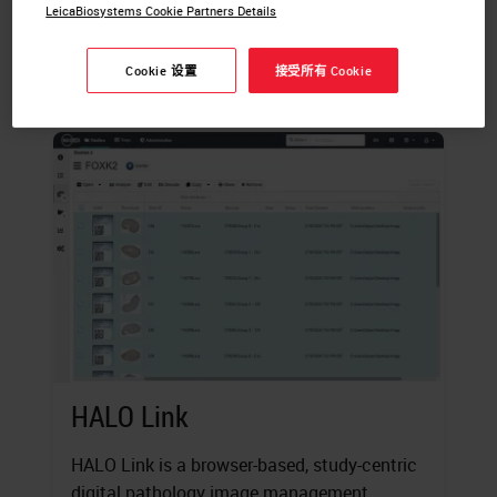
LeicaBiosystems Cookie Partners Details
Cookie 设置
接受所有 Cookie
HALO Link
HALO Link is a browser-based, study-centric
digital pathology image management