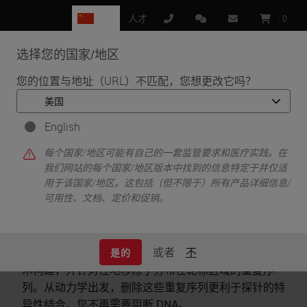
CN
人才
:
0
选择您的国家/地区
MENU
您的位置与地址（URL）不匹配，您想更改它吗？
•
•
•
首页
IHC 和 ISH
分子解决方案
Kreatech FISH 探针
English
Kreatech FISH 探针
每个国家/地区可能有自己的一套监管要求和医疗实践。在
我们网站的每个国家/地区版本中找到的信息特定于并仅适
用于该国家/地区。这包括（但不限于）所有产品详细信息/
可用性、文档、定价和促销。
Kreatech
FISH
探针是 DNA 原位杂交方面的最新成
或者
不
果。此类探针利用差减杂交的 REPEAT-FREE* 专利技
是的
术构建，并针对性地移除了分布在靶标区域的重复序
列。从动力学出发，删除这些重复序列更利于探针的特
异性结合，您不再需要阻断 DNA。