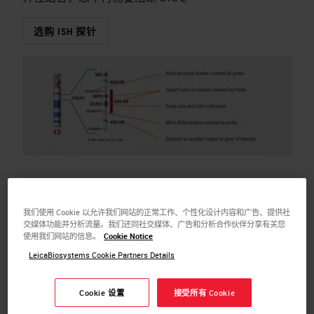
选购 ISH 探针
我们使用 Cookie 以允许我们网站的正常工作、个性化设计内容和广告、提供社
交媒体功能并分析流量。我们还同社交媒体、广告和分析合作伙伴分享有关您
该技术基于专有的差减杂交方法，可针对性地移除分布
使用我们网站的信息。
Cookie Notice
在整个人类基因组的重复序列。从动力学出发，删除这
LeicaBiosystems Cookie Partners Details
些重复序列更利于探针特异性结合，因此不再需要使用
Cot1 DNA 来进行预退火。这能增亮探针的标记信号并
Cookie 设置
接受所有 Cookie
减少背景，从而增强信噪比。