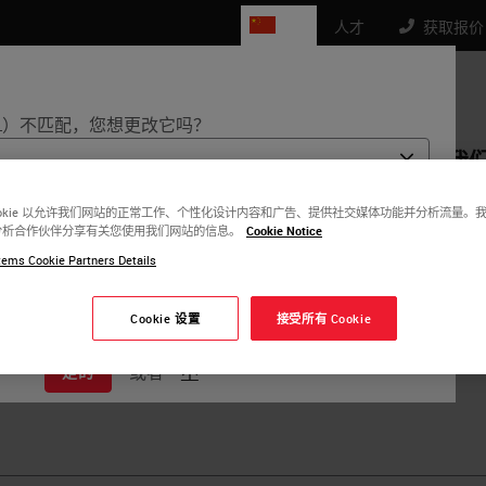
CN
人才
获取报价： 4
L）不匹配，您想更改它吗？
品
生命科学
教育
支持
联系我
ookie 以允许我们网站的正常工作、个性化设计内容和广告、提供社交媒体功能并分析流量。
分析合作伙伴分享有关您使用我们网站的信息。
Cookie Notice
能有自己的一套监管要求和医疗实践。在我们网站的每个国家/地
as Lee
ems Cookie Partners Details
息特定于并仅适用于该国家/地区。这包括（但不限于）所有产品
、文档、定价和促销。
, Director of Surgical Pathology Services, NeoGen
Cookie 设置
接受所有 Cookie
或者
不
是的