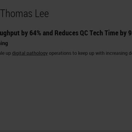
y Thomas Lee
oughput by 64% and Reduces QC Tech Time by 9
ning
ale up
digital pathology
operations to keep up with increasing 