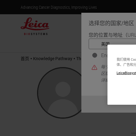
Advancing Cancer Diagnostics, Improving Lives
选择您的国家/地区
您的位置与地址（UR
产
English
•
•
首页
Knowledge Pathway
Thomas Lee
我们使用 C
体、广告和
每个国家/地区可
Thom
LeicaBiosyst
区版本中找到的信
详细信息/可用性
MD, PhD