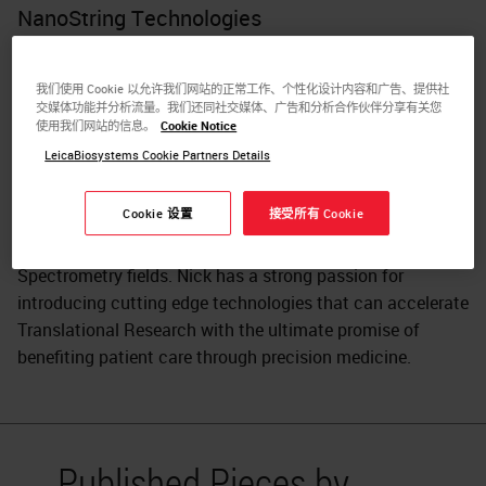
NanoString Technologies
Nick Confuorto is a Senior Director Global Field
Applications at NanoString Technologies where he is
我们使用 Cookie 以允许我们网站的正常工作、个性化设计内容和广告、提供社
交媒体功能并分析流量。我们还同社交媒体、广告和分析合作伙伴分享有关您
responsible for leading the development and execution of
使用我们网站的信息。
Cookie Notice
the strategic plan for the GeoMx Digital Spatial Profiling
LeicaBiosystems Cookie Partners Details
(DSP) business unit. Prior to joining NanoString, Nick held
several commercial roles across the Life Sciences
Cookie 设置
接受所有 Cookie
industry with experience in bringing to market new
capabilities in the Imaging, Flow Cytometry, and Mass
Spectrometry fields. Nick has a strong passion for
introducing cutting edge technologies that can accelerate
Translational Research with the ultimate promise of
benefiting patient care through precision medicine.
Published Pieces by