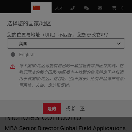
CN
人才
:
0
选择您的国家/地区
MENU
您的位置与地址（URL）不匹配，您想更改它吗？
•
•
首页
Knowledge Pathway
Nicholas Confuorto
English
每个国家/地区可能有自己的一套监管要求和医疗实践。在
我们网站的每个国家/地区版本中找到的信息特定于并仅适
用于该国家/地区。这包括（但不限于）所有产品详细信息/
可用性、文档、定价和促销。
或者
不
是的
Nicholas Confuorto
MBA Senior Director Global Field Applications,