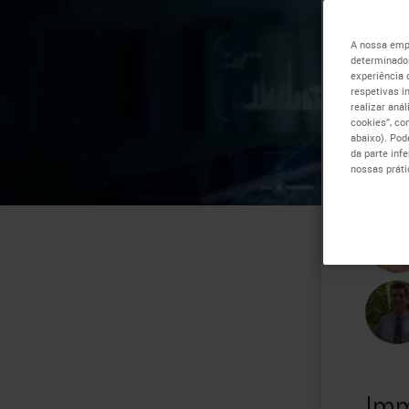
ge
A nossa empr
determinados
experiência 
um
respetivas i
realizar aná
cookies”, co
abaixo). Pod
da parte inf
nossas práti
Imm