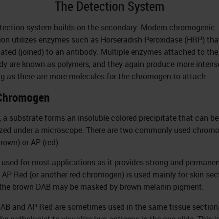
The Detection System
tection system
builds on the secondary. Modern chromogenic
ion utilizes enzymes such as Horseradish Peroxidase (HRP) tha
ated (joined) to an antibody. Multiple enzymes attached to the
dy are known as polymers, and they again produce more intens
ng as there are more molecules for the chromogen to attach.
Chromogen
y, a substrate forms an insoluble colored precipitate that can be
ized under a microscope. There are two commonly used chrom
rown) or AP (red).
 used for most applications as it provides strong and permane
. AP Red (or another red chromogen) is used mainly for skin sec
the brown DAB may be masked by brown melanin pigment.
AB and AP Red are sometimes used in the same tissue section
he pathologist to visualize two antigens in the one slide. This i