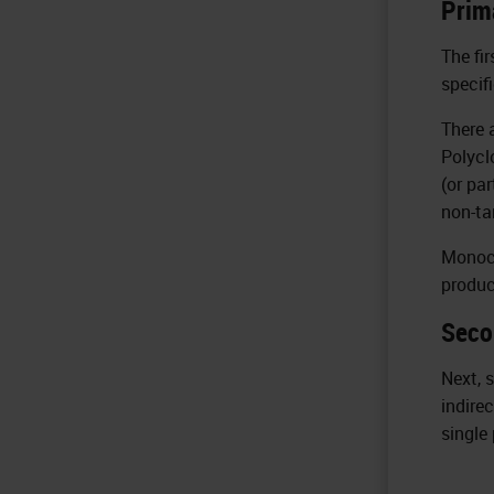
Prim
The fir
specifi
There 
Polycl
(or pa
non-ta
Monocl
produc
Seco
Next, 
indire
single 