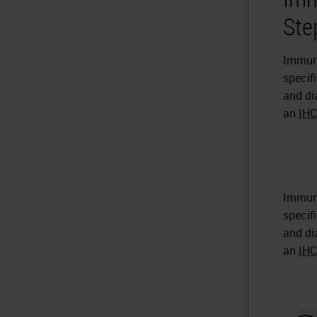
Ste
Immuno
specif
and di
an
IHC
Immuno
specif
and di
an
IHC