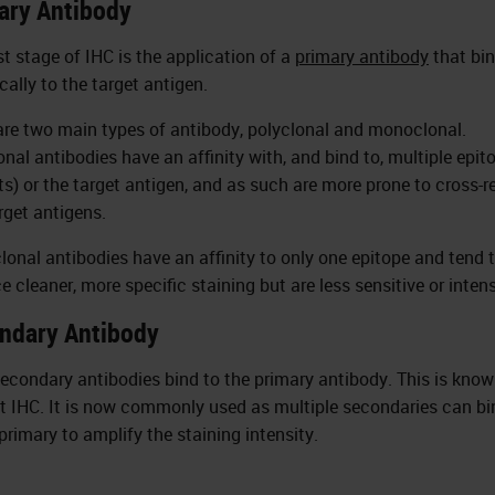
ary Antibody
st stage of IHC is the application of a
primary antibody
that bi
cally to the target antigen.
are two main types of antibody, polyclonal and monoclonal.
onal antibodies have an affinity with, and bind to, multiple epit
rts) or the target antigen, and as such are more prone to cross-r
rget antigens.
onal antibodies have an affinity to only one epitope and tend 
e cleaner, more specific staining but are less sensitive or inten
ndary Antibody
secondary antibodies bind to the primary antibody. This is kno
ct IHC. It is now commonly used as multiple secondaries can bi
primary to amplify the staining intensity.