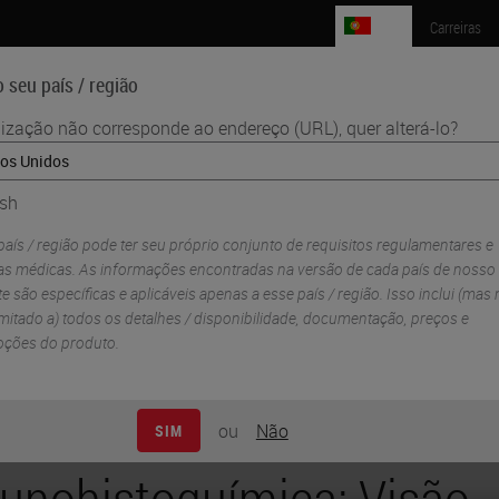
PT
Carreiras
 seu país / região
lização não corresponde ao endereço (URL), quer alterá-lo?
Ciências da Vida
Formação
Assistência
ish
eral + passos a dar para uma melhor coloração IHC
aís / região pode ter seu próprio conjunto de requisitos regulamentares e
cas médicas. As informações encontradas na versão de cada país de nosso
e são específicas e aplicáveis ​​apenas a esse país / região. Isso inclui (mas
imitado a) todos os detalhes / disponibilidade, documentação, preços e
ções do produto.
ou
Não
SIM
unohistoquímica: Visão