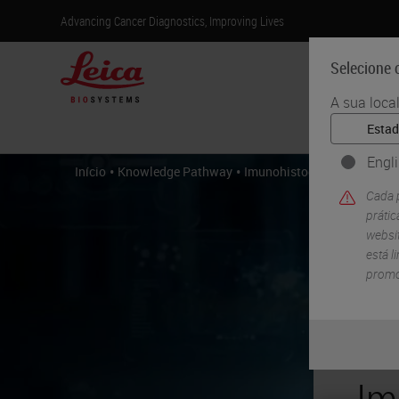
Advancing Cancer Diagnostics, Improving Lives
Selecione o
A sua loca
Produtos
Engl
•
•
Início
Knowledge Pathway
Imunohistoquímica: Visão g
Cada p
práti
websit
está l
promo
Im