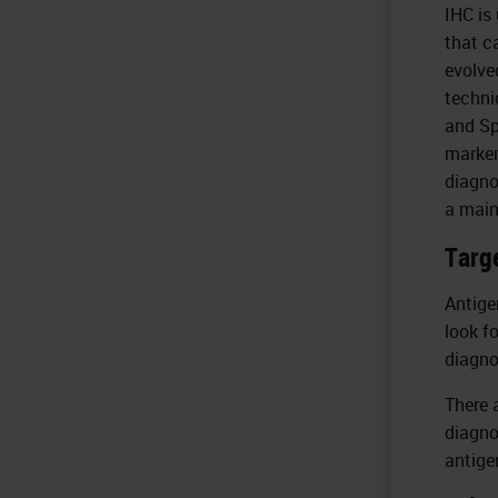
IHC is
that c
evolve
techni
and Sp
marker
diagno
a main
Targ
Antige
look f
diagno
There 
diagnos
antigen