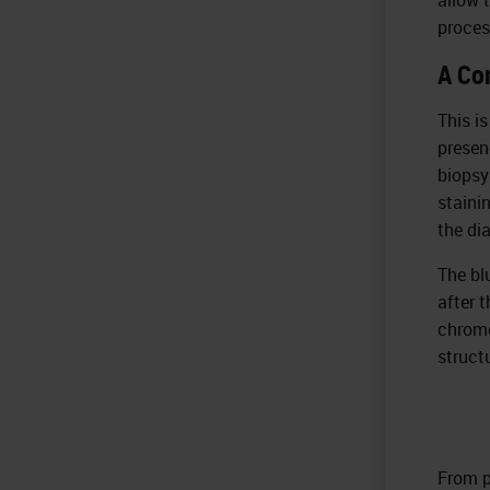
proces
A Co
This i
presen
biopsy
staini
the di
The bl
after 
chromo
struct
From p