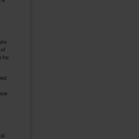
tate
 of
 for
ied
ssue
cal