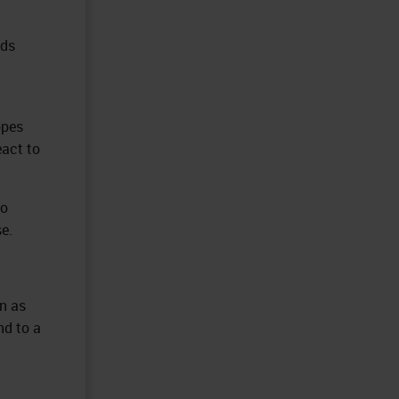
nds
opes
eact to
to
se.
wn as
nd to a