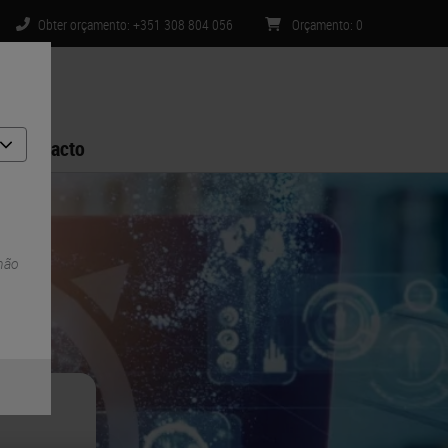
Obter orçamento: +351 308 804 056
Orçamento
:
0
Contacto
 não