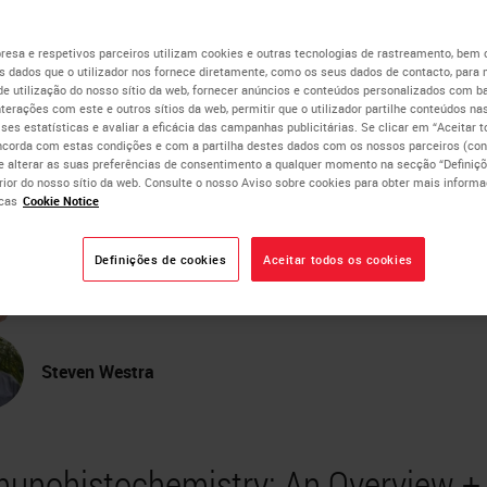
ral + passos a dar para
esa e respetivos parceiros utilizam cookies e outras tecnologias de rastreamento, bem
 dados que o utilizador nos fornece diretamente, como os seus dados de contacto, para 
de utilização do nosso sítio da web, fornecer anúncios e conteúdos personalizados com b
a melhor coloração IHC
nterações com este e outros sítios da web, permitir que o utilizador partilhe conteúdos nas
lises estatísticas e avaliar a eficácia das campanhas publicitárias. Se clicar em “Aceitar 
ncorda com estas condições e com a partilha destes dados com os nossos parceiros (cons
e alterar as suas preferências de consentimento a qualquer momento na secção “Definiçõ
erior do nosso sítio da web. Consulte o nosso Aviso sobre cookies para obter mais inform
James Anderson
cas
Cookie Notice
Global Marketing Manager
Definições de cookies
Aceitar todos os cookies
Geoffrey Rolls
BAppSc, FAIMS
Steven Westra
unohistochemistry: An Overview +