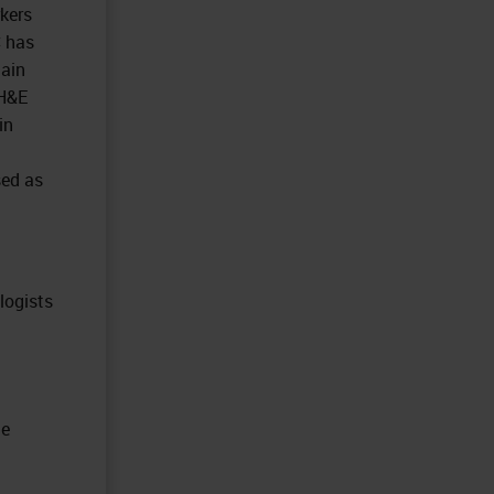
rkers
C has
tain
 H&E
in
sed as
logists
le