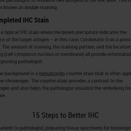
s known as double staining.
mpleted IHC Stain
s a typical IHC stain where the brown precipitate indicates the
ce of the target antigen – in this case, Cytokeratin 5 on a pros
. The amount of staining, the staining pattern, and the location
ng (cell cytoplasm nucleus or membrane) all provide information
agnosing pathologist.
ue background is a
hematoxylin
counter-stain that is often appl
the chromogen. The counter-stain provides a contrast to the
gen and also helps the pathologist visualize the underlying ti
ure.
15 Steps to Better IHC
atient to pathologist, preparing tissue specimens for histologi