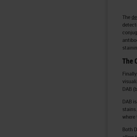
The
de
detect
conjug
antibo
staini
The 
Finall
visual
DAB (b
DAB is
stains
where 
Both D
allow t