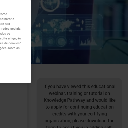
 como
melhorar a
ase nas
 redes sociais,
todos os
ulte a ligação
es de cookies”
ações sobre as
If you have viewed this educational
webinar, training or tutorial on
Knowledge Pathway and would like
to apply for continuing education
credits with your certifying
organization, please download the
form to assist you in adding self-