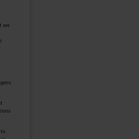
t are
e
ogens:
nt
tions
 to
s a