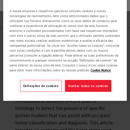
with over ten years of experience in the
ou
Não
SIM
immunohistochemistry industry.
A nossa empresa e respetivos parceiros utilizam cookies e outras
tecnologias de rastreamento, bem como determinados dados que o
utilizador nos fornece diretamente, como os seus dados de contacto, para
melhorar a experiência de utilização do nosso sítio da web, fornecer
anúncios e conteúdos personalizados com base nas respetivas interações
com este e outros sítios da web, permitir que o utilizador partilhe conteúdos
Published Pieces by
nas redes sociais, realizar análises estatísticas e avaliar a eficácia das
campanhas publicitárias. Se clicar em “Aceitar todos os cookies”, concorda
com estas condições e com a partilha destes dados com os nossos
Steven Westra
parceiros (consulte a ligação abaixo). Pode alterar as suas preferências de
consentimento a qualquer momento na secção “Definições de cookies” da
parte inferior do nosso sítio da web. Consulte o nosso Aviso sobre cookies
para obter mais informações sobre as nossas práticas
Cookie Notice
Imunohistoquímica: Visão geral +
passos a dar para uma melhor
Definições de cookies
Aceitar todos os cookies
coloração IHC
Immunohistochemistry (IHC) is used in
histology to detect the presence of specific
protein markers that can assist with accurate
tumor classification and diagnosis. This article