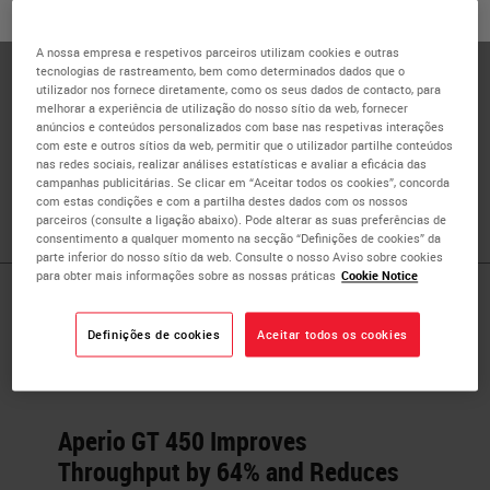
ou
Não
SIM
Operations, NeoGenomics Laboratories, Inc.
A nossa empresa e respetivos parceiros utilizam cookies e outras
Julie Broccardo is the Director of Pathology Operations
tecnologias de rastreamento, bem como determinados dados que o
for NeoGenomics Laboratories, Inc. She is responsible for
utilizador nos fornece diretamente, como os seus dados de contacto, para
melhorar a experiência de utilização do nosso sítio da web, fornecer
managing multi-site operations, including the Ft. Meyers,
anúncios e conteúdos personalizados com base nas respetivas interações
Houston, Carlsbad, and Aliso Viejo laboratories. Julie is
com este e outros sítios da web, permitir que o utilizador partilhe conteúdos
nas redes sociais, realizar análises estatísticas e avaliar a eficácia das
passionate about developing her staff and working on
campanhas publicitárias. Se clicar em “Aceitar todos os cookies”, concorda
initiatives to build and develop a more efficient lab.
com estas condições e com a partilha destes dados com os nossos
parceiros (consulte a ligação abaixo). Pode alterar as suas preferências de
consentimento a qualquer momento na secção “Definições de cookies” da
parte inferior do nosso sítio da web. Consulte o nosso Aviso sobre cookies
para obter mais informações sobre as nossas práticas
Cookie Notice
Published Pieces by
Definições de cookies
Aceitar todos os cookies
Julie Broccardo
Aperio GT 450 Improves
Throughput by 64% and Reduces