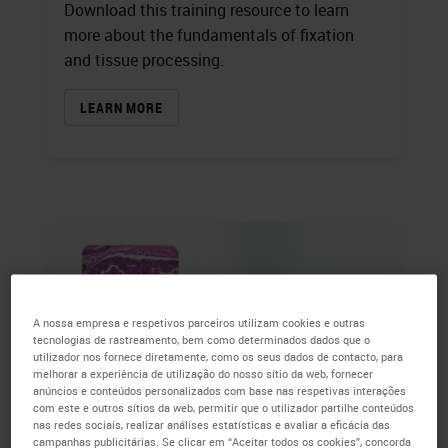
Download this training resource to learn
more about the fundamentals of fixation
and tissue processing.
LEARN MORE
A nossa empresa e respetivos parceiros utilizam cookies e outras
tecnologias de rastreamento, bem como determinados dados que o
utilizador nos fornece diretamente, como os seus dados de contacto, para
melhorar a experiência de utilização do nosso sítio da web, fornecer
anúncios e conteúdos personalizados com base nas respetivas interações
com este e outros sítios da web, permitir que o utilizador partilhe conteúdos
nas redes sociais, realizar análises estatísticas e avaliar a eficácia das
campanhas publicitárias. Se clicar em “Aceitar todos os cookies”, concorda