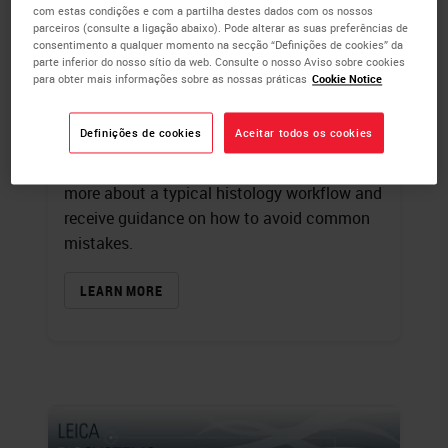
com estas condições e com a partilha destes dados com os nossos
Troubleshooting Routine
parceiros (consulte a ligação abaixo). Pode alterar as suas preferências de
consentimento a qualquer momento na secção “Definições de cookies” da
Histology: A Guide on How to
parte inferior do nosso sítio da web. Consulte o nosso Aviso sobre cookies
para obter mais informações sobre as nossas práticas
Cookie Notice
Avoid Common Mistakes
Andrew Lisowski
, M.S., HTL (ASCP)
Definições de cookies
Aceitar todos os cookies
Download this training resource to learn
more about a typical histology workflow and
receive guidance on how to avoid common
mistakes.
LEARN MORE