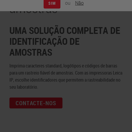
amostras
ou
Não
SIM
UMA SOLUÇÃO COMPLETA DE
IDENTIFICAÇÃO DE
AMOSTRAS
Imprima caracteres standard, logótipos e códigos de barras
para um rastreio fiável de amostras. Com as impressoras Leica
IP, escolhe identificadores que permitem a rastreabilidade no
seu laboratório.
CONTACTE-NOS