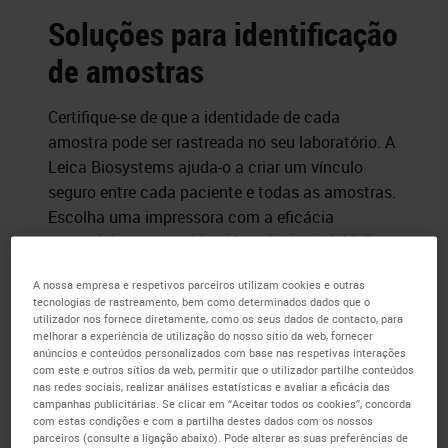
Soluções para identificação
de amostras
Certifique-se de que a identidade de cada
amostra pode ser rastreada no seu laboratório. A
Leica Biosystems ajuda-o a criar um vínculo
seguro entre cada paciente e todas as amostras.
Escolha uma impressora com a eficácia
essencial para uma identificação legível. Melhore
seu fluxo de trabalho com um sistema de
A nossa empresa e respetivos parceiros utilizam cookies e outras
impressão personalizado de amostras.
tecnologias de rastreamento, bem como determinados dados que o
utilizador nos fornece diretamente, como os seus dados de contacto, para
melhorar a experiência de utilização do nosso sítio da web, fornecer
anúncios e conteúdos personalizados com base nas respetivas interações
com este e outros sítios da web, permitir que o utilizador partilhe conteúdos
nas redes sociais, realizar análises estatísticas e avaliar a eficácia das
campanhas publicitárias. Se clicar em “Aceitar todos os cookies”, concorda
com estas condições e com a partilha destes dados com os nossos
parceiros (consulte a ligação abaixo). Pode alterar as suas preferências de