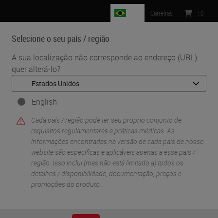
BR
Carreiras
:
0
Selecione o seu país / região
MENU
A sua localização não corresponde ao endereço (URL),
quer alterá-lo?
English
Cada país / região pode ter seu próprio conjunto de
requisitos regulamentares e práticas médicas. As
informações encontradas na versão de cada país de nosso
website são específicas e aplicáveis ​​apenas a esse país /
•
•
Início
Soluções de histologia
Identificação de amostras
região. Isso inclui (mas não está limitado a) todos os
detalhes / disponibilidade, documentação, preços e
promoções do produto.
Identificação de