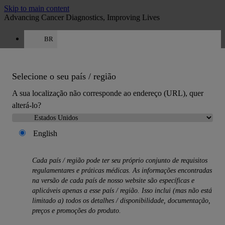
Skip to main content
Advancing Cancer Diagnostics, Improving Lives
BR
Carreiras
Orçamento
:
0
Selecione o seu país / região
A sua localização não corresponde ao endereço (URL), quer
alterá-lo?
English
MENU
Produtos
Cada país / região pode ter seu próprio conjunto de requisitos
Back
regulamentares e práticas médicas. As informações encontradas
Soluções de histologia
na versão de cada país de nosso website são específicas e
Back
aplicáveis ​​apenas a esse país / região. Isso inclui (mas não está
Processadores de tecido
limitado a) todos os detalhes / disponibilidade, documentação,
Corantes de lâminas e montadores de lâminas
preços e promoções do produto.
Micrótomos
Criostatos