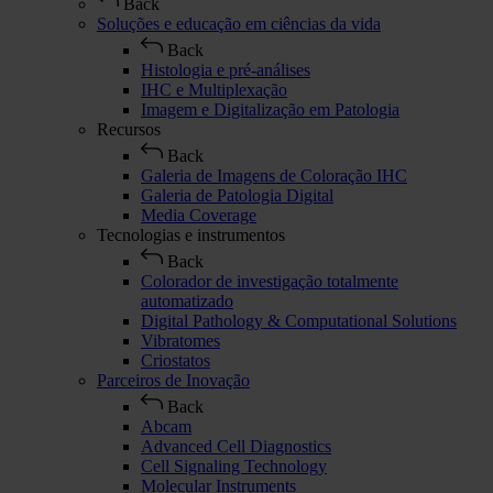
Back
Soluções e educação em ciências da vida
Back
Histologia e pré-análises
IHC e Multiplexação
Imagem e Digitalização em Patologia
Recursos
Back
Galeria de Imagens de Coloração IHC
Galeria de Patologia Digital
Media Coverage
Tecnologias e instrumentos
Back
Colorador de investigação totalmente
automatizado
Digital Pathology & Computational Solutions
Vibratomes
Criostatos
Parceiros de Inovação
Back
Abcam
Advanced Cell Diagnostics
Cell Signaling Technology
Molecular Instruments