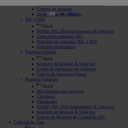
Materiais de consumo para histologia
Centros de inclusão
ou
Não
SIM
Identificação de amostras
IHC e ISH
Back
BOND IHC-ISH Instrumentos & Soluções
Anticorpos primários IHC
Materiais de consumo IHC e ISH
Soluções moleculares
Patologia Digital
Back
Scanners de lâminas & Soluções
Gestão & Integração de Software
Galeria de Patologia Digital
Pesquisa Soluções
Back
Micrótomos para pesquisa
Criostatos
Vibratomes
BOND IHC-ISH Instrumentos & Soluções
Scanners de lâminas & Soluções
Galeria de Imagens de Coloração IHC
Ciências da Vida