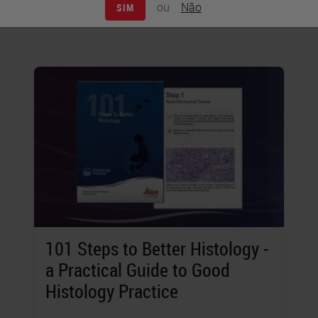
executing these steps.
ou
Não
SIM
101 Steps to Better Histology -
a Practical Guide to Good
Histology Practice