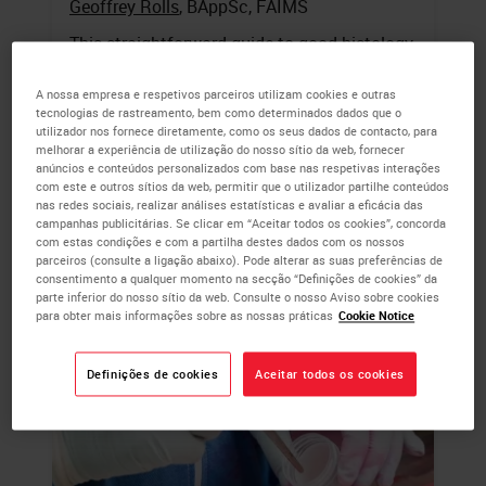
Geoffrey Rolls
, BAppSc, FAIMS
This straightforward guide to good histology
practice provides practical advice on best-
practice techniques and simple ways to
A nossa empresa e respetivos parceiros utilizam cookies e outras
tecnologias de rastreamento, bem como determinados dados que o
avoid common errors.
utilizador nos fornece diretamente, como os seus dados de contacto, para
melhorar a experiência de utilização do nosso sítio da web, fornecer
anúncios e conteúdos personalizados com base nas respetivas interações
LEARN MORE
com este e outros sítios da web, permitir que o utilizador partilhe conteúdos
nas redes sociais, realizar análises estatísticas e avaliar a eficácia das
campanhas publicitárias. Se clicar em “Aceitar todos os cookies”, concorda
com estas condições e com a partilha destes dados com os nossos
parceiros (consulte a ligação abaixo). Pode alterar as suas preferências de
consentimento a qualquer momento na secção “Definições de cookies” da
parte inferior do nosso sítio da web. Consulte o nosso Aviso sobre cookies
para obter mais informações sobre as nossas práticas
Cookie Notice
Definições de cookies
Aceitar todos os cookies