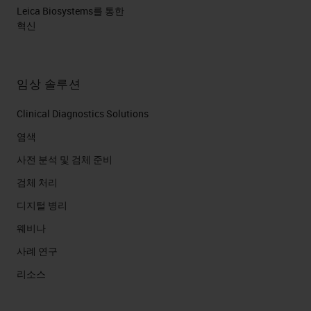
Leica Biosystems를 통한
혁신
임상 솔루션
Clinical Diagnostics Solutions
염색
사전 분석 및 검체 준비
검체 처리
디지털 병리
웨비나
사례 연구
리소스