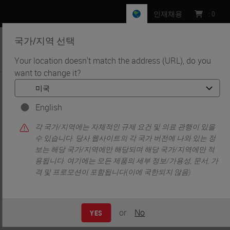
인재채용
:
0
국가/지역 선택
MENU
Your location doesn't match the address (URL), do you
want to change it?
•
홈
News
News
English
각 국가/지역에는 자체적인 규제 요건 및 의료 관행이 있을
수 있습니다. 당사 웹사이트의 각 국가 버전에 나와 있는 정
보는 해당 국가/지역에만 해당되며 해당 국가/지역에만 적
용됩니다. 여기에는 모든 제품의 세부 정보/가용성, 문서, 가
격 및 프로모션이 포함됩니다(이에 국한되지 않음).
Updates about Leica Biosystems.
or
No
YES