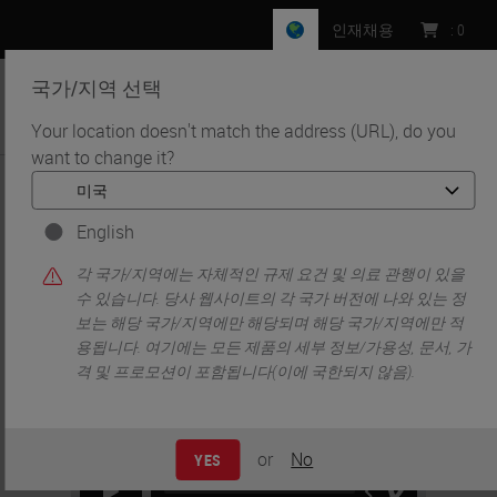
인재채용
:
0
국가/지역 선택
MENU
Your location doesn't match the address (URL), do you
want to change it?
•
•
홈
Life Sciences and Research Solutions
•
Histology & Pre-Analytics
Lessons From the Laboratory: Optimizing Your Tissue Processing
English
각 국가/지역에는 자체적인 규제 요건 및 의료 관행이 있을
수 있습니다. 당사 웹사이트의 각 국가 버전에 나와 있는 정
보는 해당 국가/지역에만 해당되며 해당 국가/지역에만 적
용됩니다. 여기에는 모든 제품의 세부 정보/가용성, 문서, 가
격 및 프로모션이 포함됩니다(이에 국한되지 않음).
or
No
YES