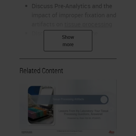
Discuss Pre-Analytics and the
impact of improper fixation and
artifacts on
tissue processing
Discuss Fixation and the
impact of incomplete fixation
on tissue processing
Describe the impact of
Related Content
improper Prosection
Determine satisfactory
Processing of samples
Explain why routine
Maintenance is a critical
success factor to proper tissue
processing