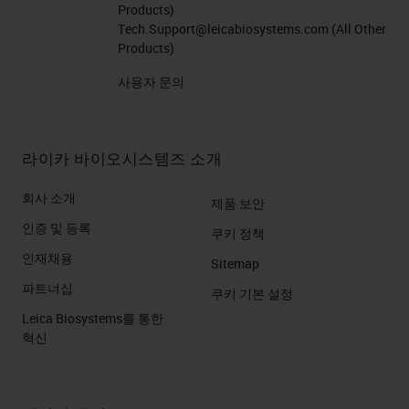
Products)
The section on the left is a
Tech.Support@leicabiosystems.com
(All Other
Products)
beautiful section of kidney. Optimal
sections show: Here the
사용자 문의
components of the renal corpuscle
such as the glomerulus and
라이카 바이오시스템즈 소개
Bowman’s capsule are easily
appreciated. In contrast, the kidney
회사 소개
제품 보안
section on the right where the
인증 및 등록
쿠키 정책
architecture is persevered, but
인재채용
Sitemap
cellular details are scant. This
파트너십
쿠키 기본 설정
would be considered mild autolysis
Leica Biosystems를 통한
혁신
because there are areas where
nuclei can be seen.