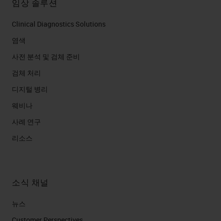
임상 솔루션
Slide 11
Clinical Diagnostics Solutions
Here we have a nice section of liver
염색
on the left. This is optimal because
사전 분석 및 검체 준비
it shows…..hepatocytes with nuclei
검체 처리
that have well-defined nucleoli and
디지털 병리
sinusoids containing RBC’s. While
the section of liver on the right is an
웨비나
example of severe autolysis.
사례 연구
Cellular detail is absent, and the
리소스
architecture is faint.
Slide 12
소식 채널
Let’s move on to another artifact
뉴스
that deals with contamination. The
Customer Perspectives​