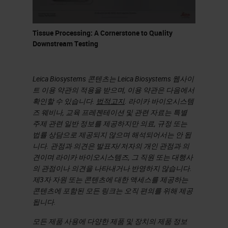
One artifact seen the lab that is not
uncommon is crush artifact. The
Tissue Processing: A Cornerstone to Quality
lung section on the left is
Downstream Testing
architecturally preserved while the
section on the right has mild
Leica Biosystems 콘텐츠는 Leica Biosystems 웹사이
트 이용 약관의 적용을 받으며, 이용 약관은 다음에서
compression at the bottom center.
확인할 수 있습니다.
법적고지
. 라이카 바이오시스템
The staining although not ideal, is
즈 웨비나, 교육 프레젠테이션 및 관련 자료는 특별
주제 관련 일반 정보를 제공하지만 의료, 규정 또는
ok, but you cannot see the alveolar
법률 상담으로 제공되지 않으며 해석되어서는 안 됩
sacs like you can on the left. They
니다. 관점과 의견은 발표자/저자의 개인 관점과 의
견이며 라이카 바이오시스템즈, 그 직원 또는 대행사
could be cause by blunt forceps.
의 관점이나 의견을 나타내거나 반영하지 않습니다.
One way to optimize this is to use
제3자 자원 또는 콘텐츠에 대한 액세스를 제공하는
care when handling all tissues.
콘텐츠에 포함된 모든 링크는 오직 편의를 위해 제공
됩니다.
Slide 6
모든 제품 사용에 다양한 제품 및 장치의 제품 정보