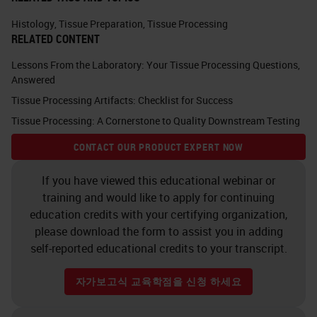
An artifact that is commonly seen
Histology
,
Tissue Preparation
,
Tissue Processing
is cauterization. You can see a
RELATED CONTENT
normal section of breast on the left
Lessons From the Laboratory: Your Tissue Processing Questions,
Answered
that show connective tissue
Tissue Processing Artifacts: Checklist for Success
staining
evenly, while on the right,
Tissue Processing: A Cornerstone to Quality Downstream Testing
the section near the top center is
CONTACT OUR PRODUCT EXPERT NOW
darker. If you were able to go down
on higher power the nuclear detail
If you have viewed this educational webinar or
would either be absent or unclear.
training and would like to apply for continuing
education credits with your certifying organization,
To optimize for this: …cauterization
please download the form to assist you in adding
oftentimes cannot be controlled in
self-reported educational credits to your transcript.
histology as it is part of the surgical
자가보고식 교육학점을 신청 하세요
resection procedure to remove
tissue, but it is good to recognize it.