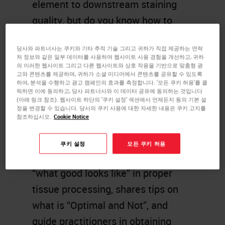
element to downstream staining
quality, but do you know how to
properly assess if your laboratory’s
당사와 파트너사는 쿠키와 기타 추적 기술 그리고 귀하가 직접 제공하는 연락
tissue processing
is effective?
처 정보와 같은 일부 데이터를 사용하여 웹사이트 사용 경험을 개선하고, 귀하
의 이러한 웹사이트 그리고 다른 웹사이트와 상호 작용을 기반으로 맞춤형 광
In this webinar, Senior Field
고와 콘텐츠를 제공하며, 귀하가 소셜 미디어에서 콘텐츠를 공유할 수 있도록
하여, 분석을 수행하고 광고 캠페인의 효과를 측정합니다. '모든 쿠키 허용'를 클
Applications Specialist Robin Fitzl
릭하면 이에 동의하고, 당사 파트너사와 이 데이터 공유에 동의하는 것입니다
(아래 링크 참조). 웹사이트 하단의 '쿠키 설정' 섹션에서 언제든지 동의 기본 설
shares insights gleaned from her
정을 변경할 수 있습니다. 당사의 쿠키 사용에 대한 자세한 내용은 쿠키 고지를
참조하십시오.
Cookie Notice
years of experience in the histology
laboratories. Learn from Robin as
쿠키 설정
모든 쿠키 허용
provides insights via example of
“what good looks like” in proper
tissue processing, shares tips on
what is “Optimal and Not”, and
guide practitioners in obtaining