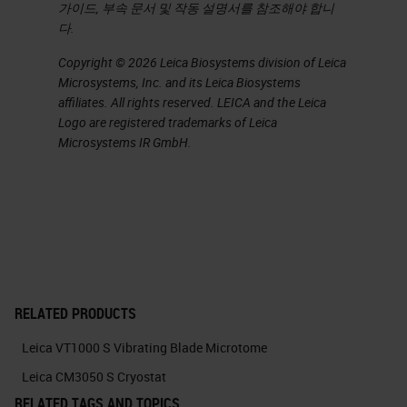
가이드, 부속 문서 및 작동 설명서를 참조해야 합니
Another example of crush artifact
다.
but more serious is on the right
Copyright © 2026 Leica Biosystems division of Leica
compared the lung section again
Microsystems, Inc. and its Leica Biosystems
affiliates. All rights reserved. LEICA and the Leica
that is ideal.
Logo are registered trademarks of Leica
Microsystems IR GmbH.
Slide 7
Another example of crush artifact
but more severe is on the right
compared the lung section again
that is ideal. The top left region is
so severe that it appears to exhibit
RELATED PRODUCTS
nuclear streaming.
Leica VT1000 S Vibrating Blade Microtome
Leica CM3050 S Cryostat
Slide 8
RELATED TAGS AND TOPICS