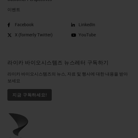
next three slide will show examples
이벤트
of such. On this slide the brain
Facebook
LinkedIn
section is contaminated with plant
X (formerly Twitter)
YouTube
material.
Slide 13
라이카 바이오시스템즈 뉴스레터 구독하기
On this slide the section of lung is
라이카 바이오시스템즈의 뉴스, 자료 및 행사에 대한 내용을 받아
contaminated with a section of
보세요
liver.
지금 구독하세요!
Slide 14
Here we have a section of cardiac
tissue contaminated with a small
fragment of thyroid. To optimize all