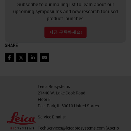
Subscribe to our mailing list to learn about our
Slide 9
upcoming symposiums and new research-focused
product launches.
An artifact common in the research
지금 구독하세요!
world are perfusion artifacts. I
know that this is a technique is vital
SHARE
to whole organ fixation in research
Facebook
Twitter
LinkedIn
Email
and for optimal results, care must
be taken to avoid architectural
damage to the tissue.
Leica Biosystems
21440 W. Lake Cook Road
Slide 10
Floor 5
Deer Park, IL 60010 United States
The next two slides will
Service Emails:
demonstrate the results of little or
no fixation and results in autolysis.
TechServices@leicabiosystems.com
(Aperio