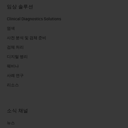
임상 솔루션
Clinical Diagnostics Solutions
염색
사전 분석 및 검체 준비
검체 처리
디지털 병리
웨비나
사례 연구
리소스
소식 채널
뉴스