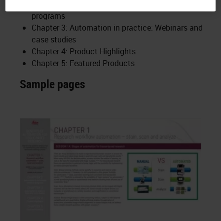
Chapter 2: Automation to accelerate research
programs
Chapter 3: Automation in practice: Webinars and
case studies
Chapter 4: Product Highlights
Chapter 5: Featured Products
Sample pages