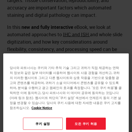
targets. Tissue conservation, reproducibility, and
accuracy are important factors which automated
staining and digital pathology can impact.
In this
new and fully interactive
eBook, we look at
automated approaches to
IHC
and
ISH
and whole slide
digitization, and how key considerations around
flexibility, consistency, and processing speed can be
adopted to accelerate research programs. These
methods can take advantage of cutting-edge
당사와 파트너사는 쿠키와 기타 추적 기술 그리고 귀하가 직접 제공하는 연락
technology, such as the
BOND RX
fully automated
처 정보와 같은 일부 데이터를 사용하여 웹사이트 사용 경험을 개선하고, 귀하
의 이러한 웹사이트 그리고 다른 웹사이트와 상호 작용을 기반으로 맞춤형 광
research stainer and
digital pathology
scanners from
고와 콘텐츠를 제공하며, 귀하가 소셜 미디어에서 콘텐츠를 공유할 수 있도록
Leica Biosystems. With step-by-step guidance and top
하여, 분석을 수행하고 광고 캠페인의 효과를 측정합니다. '모든 쿠키 허용'를 클
tips on implementing and validating automated
릭하면 이에 동의하고, 당사 파트너사와 이 데이터 공유에 동의하는 것입니다
(아래 링크 참조). 웹사이트 하단의 '쿠키 설정' 섹션에서 언제든지 동의 기본 설
systems, this eBook will provide key considerations to
정을 변경할 수 있습니다. 당사의 쿠키 사용에 대한 자세한 내용은 쿠키 고지를
help you through the process.
참조하십시오.
Cookie Notice
Chapter 1: Research workflow automation: stain,
쿠키 설정
모든 쿠키 허용
scan
, and
analyze