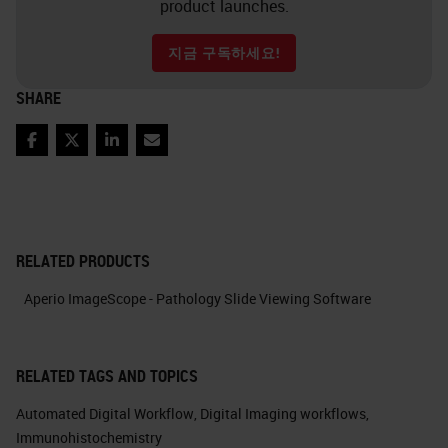
product launches.
지금 구독하세요!
SHARE
Facebook
Twitter
LinkedIn
Email
RELATED PRODUCTS
Aperio ImageScope - Pathology Slide Viewing Software
RELATED TAGS AND TOPICS
Automated Digital Workflow
,
Digital Imaging workflows
,
Immunohistochemistry