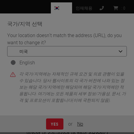
KR
인재채용
:
0
국가/지역 선택
MENU
Your location doesn't match the address (URL), do you
want to change it?
•
•
홈
Life Sciences and Research Solutions
•
IHC & Multiplexing
Benefits Of Automation For Tissue-Based Research
English
각 국가/지역에는 자체적인 규제 요건 및 의료 관행이 있을
수 있습니다. 당사 웹사이트의 각 국가 버전에 나와 있는 정
보는 해당 국가/지역에만 해당되며 해당 국가/지역에만 적
Benefits Of Automation For
용됩니다. 여기에는 모든 제품의 세부 정보/가용성, 문서, 가
격 및 프로모션이 포함됩니다(이에 국한되지 않음).
Tissue-Based Research
or
No
YES
What is covered in this eBook?