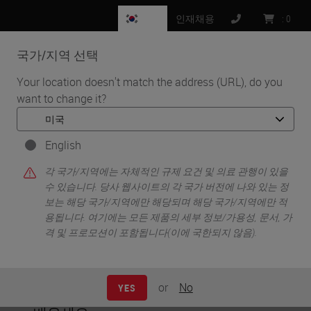
KR
인재채용
:
0
국가/지역 선택
MENU
Your location doesn't match the address (URL), do you
want to change it?
•
홈
기본
기본
English
각 국가/지역에는 자체적인 규제 요건 및 의료 관행이 있을
수 있습니다. 당사 웹사이트의 각 국가 버전에 나와 있는 정
보는 해당 국가/지역에만 해당되며 해당 국가/지역에만 적
용됩니다. 여기에는 모든 제품의 세부 정보/가용성, 문서, 가
저희 회사의 가장 인기 있는 교육 작품을
격 및 프로모션이 포함됩니다(이에 국한되지 않음).
위해 여기에서 시작하세요. 조직학 실습
에서 일반적인 오류를 방지하고, 디지털
or
No
YES
화하는 기본 사항을 흡수하는 방법 등을