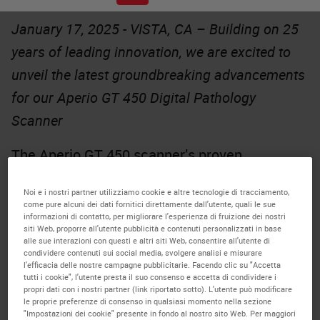
January 17, 2025 - VISTA, CA – Building on 25
years of leading innovation, we are excited to
unveil the latest groundbreaking advancements
for our Aperio GT 450 Digital Pathology
Scanner
The
Aperio GT 450
scanner’s proven
technology, renowned for performance and
Noi e i nostri partner utilizziamo cookie e altre tecnologie di tracciamento,
reliability, is taken to the next level with
come pure alcuni dei dati fornitici direttamente dall'utente, quali le sue
informazioni di contatto, per migliorare l'esperienza di fruizione dei nostri
scalable, workflow-enhancing features to drive
siti Web, proporre all'utente pubblicità e contenuti personalizzati in base
alle sue interazioni con questi e altri siti Web, consentire all'utente di
research breakthroughs.
condividere contenuti sui social media, svolgere analisi e misurare
l'efficacia delle nostre campagne pubblicitarie. Facendo clic su "Accetta
Time-saving features include DICOM-
tutti i cookie", l'utente presta il suo consenso e accetta di condividere i
propri dati con i nostri partner (link riportato sotto). L'utente può modificare
compatible files with 20x/40x magnification
le proprie preferenze di consenso in qualsiasi momento nella sezione
"Impostazioni dei cookie" presente in fondo al nostro sito Web. Per maggiori