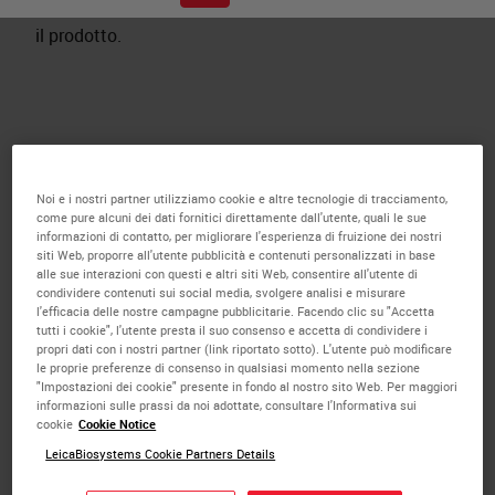
certificati e le registrazioni per i siti in cui produciamo
il prodotto.
Leica Biosystems Melbourne
Noi e i nostri partner utilizziamo cookie e altre tecnologie di tracciamento,
come pure alcuni dei dati fornitici direttamente dall'utente, quali le sue
informazioni di contatto, per migliorare l'esperienza di fruizione dei nostri
ISO 13485:2016
siti Web, proporre all'utente pubblicità e contenuti personalizzati in base
MDSAP ISO 13485:2016
alle sue interazioni con questi e altri siti Web, consentire all'utente di
condividere contenuti sui social media, svolgere analisi e misurare
2024 Gender Pay Gap Employer Statement
l'efficacia delle nostre campagne pubblicitarie. Facendo clic su "Accetta
2025 Gender Pay Gap Employer Statement
tutti i cookie", l'utente presta il suo consenso e accetta di condividere i
propri dati con i nostri partner (link riportato sotto). L'utente può modificare
le proprie preferenze di consenso in qualsiasi momento nella sezione
"Impostazioni dei cookie" presente in fondo al nostro sito Web. Per maggiori
Leica Biosystems Newcastle
informazioni sulle prassi da noi adottate, consultare l'Informativa sui
cookie
Cookie Notice
LeicaBiosystems Cookie Partners Details
ISO 13485
BSI Cert#MD 595831 PSA.CMV