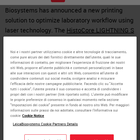
December 4, 2024, Nussloch, Germany. -
Leica
Biosystems has announced a new printing
solution to optimize laboratory workflow using
laser technology. The
HistoCore LIGHTNING S
is an on-demand and batch laser printer
optimized for use with Leica Biosystems’
Noi e i nostri partner utilizziamo cookie e altre tecnologie di tracciamento,
come pure alcuni dei dati fornitici direttamente dall'utente, quali le sue
staining solutions. The laser etching
informazioni di contatto, per migliorare l'esperienza di fruizione dei nostri
siti Web, proporre all'utente pubblicità e contenuti personalizzati in base
technology in the printer delivers consistent
alle sue interazioni con questi e altri siti Web, consentire all'utente di
condividere contenuti sui social media, svolgere analisi e misurare
print quality, enhanced efficiency and strong
l'efficacia delle nostre campagne pubblicitarie. Facendo clic su "Accetta
uptime.
tutti i cookie", l'utente presta il suo consenso e accetta di condividere i
propri dati con i nostri partner (link riportato sotto). L'utente può modificare
le proprie preferenze di consenso in qualsiasi momento nella sezione
Laboratorians who use inkjet or thermal ribbon
"Impostazioni dei cookie" presente in fondo al nostro sito Web. Per maggiori
informazioni sulle prassi da noi adottate, consultare l'Informativa sui
printers are required to frequently manage
cookie
Cookie Notice
replacement of printing consumables. With
LeicaBiosystems Cookie Partners Details
the
HistoCore LIGHTNING S
laser printer, this