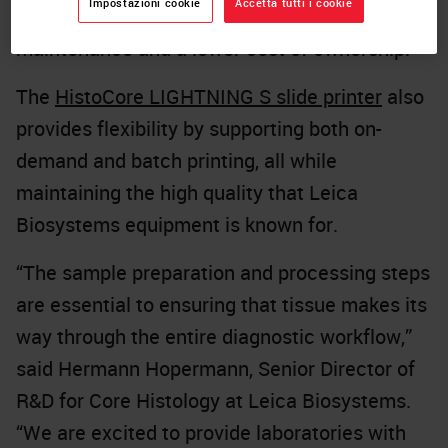
Impostazioni cookie
Accetta tutti i cookie
process is eliminated, allowing for reduced
maintenance and a lower cost of ownership.
The
HistoCore LIGHTNING S slide printer
also
provides flexibility by supporting both on-
demand and batch printing, all while
maintaining the high quality that Leica
Biosystems equipment is known for.
“The sample preparation and processing steps
are essential to ensuring that tissue makes its
way through the entire diagnostic workflow,”
said Hermann Hopermann, Senior Director of
R&D for Core Histology at Leica Biosystems.
“We are excited to provide laboratories with