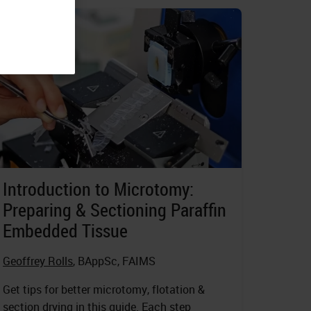
Introduction to Microtomy:
Preparing & Sectioning Paraffin
Embedded Tissue
Geoffrey Rolls
, BAppSc, FAIMS
Get tips for better microtomy, flotation &
section drying in this guide. Each step