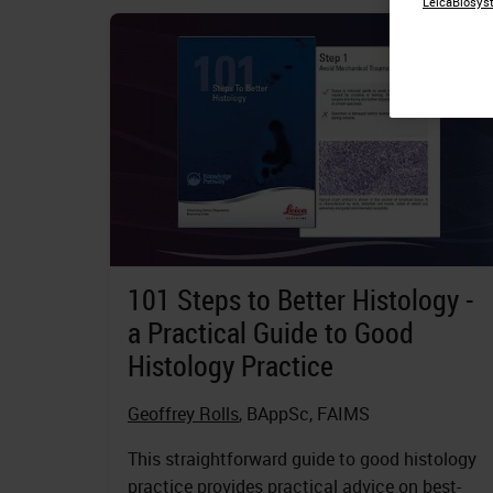
LeicaBiosyst
101 Steps to Better Histology -
a Practical Guide to Good
Histology Practice
Geoffrey Rolls
, BAppSc, FAIMS
This straightforward guide to good histology
practice provides practical advice on best-