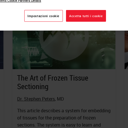
ems Cookie Partners Details
Impostazioni cookie
Accetta tutti i cookie
The Art of Frozen Tissue
Sectioning
Dr. Stephen Peters
, MD
This article describes a system for embedding
of tissues for the preparation of frozen
sections. The system is easy to learn and