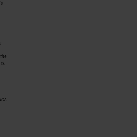
’s
g
 the
ts.
EICA