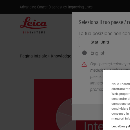
Advancing Cancer Diagnostics, Improving Lives
Seleziona il tuo paese / 
La tua posizione non corr
Prodotti
English
•
•
Pagina iniziale
Knowledge Pathway
Interoperability as a
Ogni paese/regione può 
mediche. Le informazio
paese sono specifiche 
limitato a) tutti i detta
Noi e i nostr
promozioni.
direttamente 
Web, proporre
consentire al
campagne pubb
condividere i
consenso in 
maggiori info
LeicaBiosyst