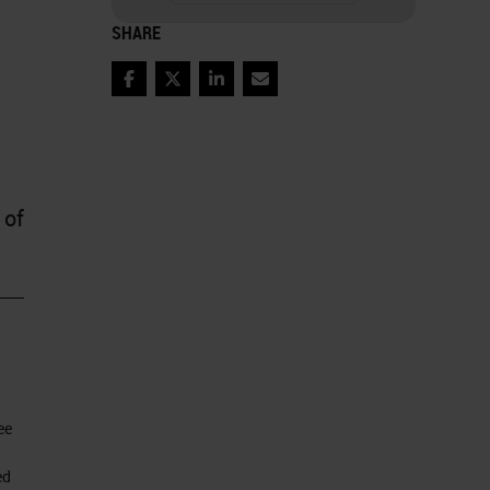
SHARE
Facebook
Twitter
LinkedIn
Email
 of
ee
ed