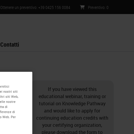
Ottenere un preventivo: +39 0425 156 0084
Preventivo
:
0
Contatti
rnitici
If you have viewed this
i nostri siti
educational webinar, training or
tri siti Web,
elle nostre
tutorial on Knowledge Pathway
tta di
and would like to apply for
eferenze di
continuing education credits with
to Web. Per
your certifying organization,
please download the form to