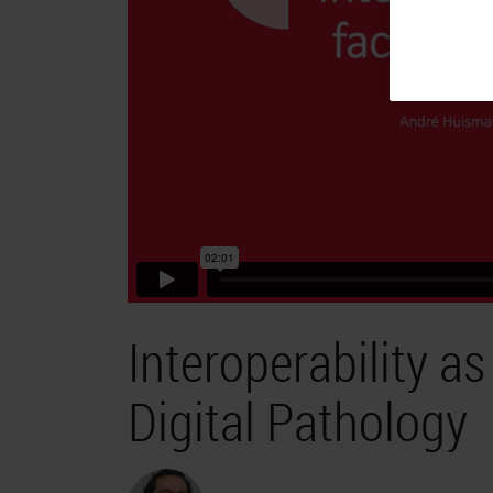
Interoperability a
Digital Pathology