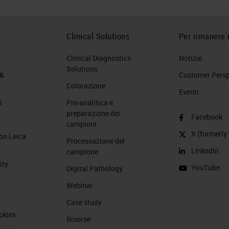
Clinical Solutions
Per rimanere 
Clinical Diagnostics
Notizie
Solutions
 &
Customer Perspe
Colorazione
Eventi
i
Pre-analitica e
preparazione dei
Facebook
campioni
X (formerly 
on Leica
Processazione del
LinkedIn
campione
ity
YouTube
Digital Pathology
Webinar
Case study
okies
Risorse