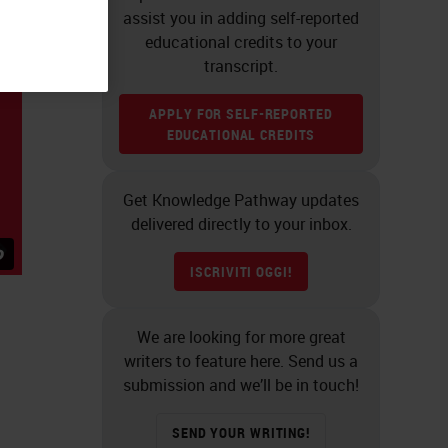
assist you in adding self-reported
educational credits to your
transcript.
APPLY FOR SELF-REPORTED
EDUCATIONAL CREDITS
Get Knowledge Pathway updates
delivered directly to your inbox.
ISCRIVITI OGGI!
We are looking for more great
writers to feature here. Send us a
submission and we’ll be in touch!
SEND YOUR WRITING!