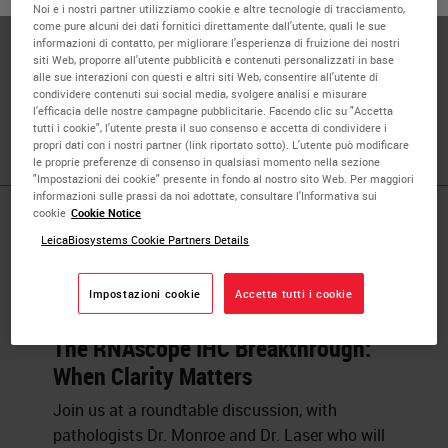
Noi e i nostri partner utilizziamo cookie e altre tecnologie di tracciamento,
Robert Monroe, M.D., Ph.D, is a board-certified pathologist
come pure alcuni dei dati fornitici direttamente dall'utente, quali le sue
informazioni di contatto, per migliorare l'esperienza di fruizione dei nostri
and geneticist, serving as VP and Chief Scientific Officer
siti Web, proporre all'utente pubblicità e contenuti personalizzati in base
of Oncology at Danaher Diagnostics and CMO at Leica
alle sue interazioni con questi e altri siti Web, consentire all'utente di
condividere contenuti sui social media, svolgere analisi e misurare
Biosystems, with a background in molecular oncology and
l'efficacia delle nostre campagne pubblicitarie. Facendo clic su "Accetta
co-founding OncoMDx.
tutti i cookie", l'utente presta il suo consenso e accetta di condividere i
propri dati con i nostri partner (link riportato sotto). L'utente può modificare
le proprie preferenze di consenso in qualsiasi momento nella sezione
"Impostazioni dei cookie" presente in fondo al nostro sito Web. Per maggiori
informazioni sulle prassi da noi adottate, consultare l'Informativa sui
cookie
Cookie Notice
Published Pieces by
LeicaBiosystems Cookie Partners Details
Dr. Robert
Impostazioni cookie
Accetta tutti i cookie
The RNAscope IHC Breakthrough:
When Clarity Matters
Join us at a roundtable discussion, with
pathologists Dr. Monroe and Dr. Laser who will