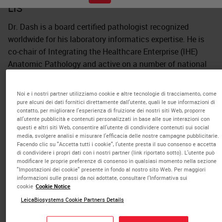
LIS
Dr. Dash is a board certified pathologist recognized
worldwide for his laboratory informatics expertise. He is
co-chair of Integrating the Healthcare Enterprise (IHE)
Anatomic Pathology and active on a number of national
committees including serving on a number of technology
related committees for the College of American
Noi e i nostri partner utilizziamo cookie e altre tecnologie di tracciamento, come
Pathologists.
pure alcuni dei dati fornitici direttamente dall'utente, quali le sue informazioni di
contatto, per migliorare l'esperienza di fruizione dei nostri siti Web, proporre
all'utente pubblicità e contenuti personalizzati in base alle sue interazioni con
He is director for laboratory informatics for Duke
questi e altri siti Web, consentire all'utente di condividere contenuti sui social
University Health System in Durham NC. Dr. Dash has over
media, svolgere analisi e misurare l'efficacia delle nostre campagne pubblicitarie.
Facendo clic su "Accetta tutti i cookie", l'utente presta il suo consenso e accetta
26 years of diverse experience in Pathology, with a focus
di condividere i propri dati con i nostri partner (link riportato sotto). L'utente può
on breast cancer diagnostics, cytopathology, and
modificare le proprie preferenze di consenso in qualsiasi momento nella sezione
"Impostazioni dei cookie" presente in fondo al nostro sito Web. Per maggiori
laboratory informatics. Dr. Dash is American Board of
informazioni sulle prassi da noi adottate, consultare l'Informativa sui
Pathology certified in Anatomic & Clinical Pathology,
cookie
Cookie Notice
Cytopathology and Clinical Informatics.
LeicaBiosystems Cookie Partners Details