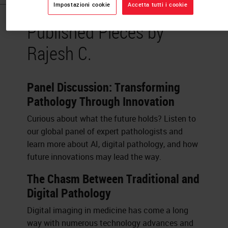
Impostazioni cookie
Accetta tutti i cookie
Published Pieces by
Rajesh C.
Panel Discussion: Transforming
Pathology Through Innovation
Curious about what the future holds? Listen to
our global panel of expert pathologists and
learn more about AI, digital pathology, and how
future innovations may lead the way.
The Chasm Between Traditional and
Digital Pathology
Digital imaging in medicine has come a long
way with numerous technology advances and