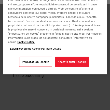
informazioni di contatto, per migliorare l'esperienza di fruizione dei nostri
siti Web, proporre all'utente pubblicità e contenuti personalizzati in base
alle sue interazioni con questi e altri siti Web, consentire all'utente di
Published Pieces by
condividere contenuti sui social media, svolgere analisi e misurare
l'efficacia delle nostre campagne pubblicitarie. Facendo clic su "Accetta
Peter Jackson
tutti i cookie", l'utente presta il suo consenso e accetta di condividere i
propri dati con i nostri partner (link riportato sotto). L'utente può modificare
le proprie preferenze di consenso in qualsiasi momento nella sezione
"Impostazioni dei cookie" presente in fondo al nostro sito Web. Per maggiori
informazioni sulle prassi da noi adottate, consultare l'Informativa sui
Effects of Fixation and Tissue
cookie
Cookie Notice
Processing on
LeicaBiosystems Cookie Partners Details
Immunocytochemistry
Impostazioni cookie
Accetta tutti i cookie
The foundation of all good histological
preparations is adequate fixation and good
tissue processing.