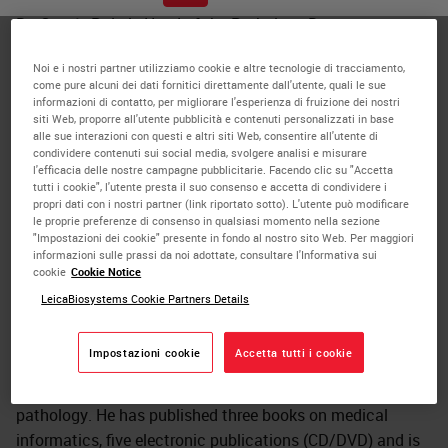
Dr. García-Rojo is Head of the Pathology Department at
Hospital Universitario Puerta del Mar, in Cádiz, Spain.
Noi e i nostri partner utilizziamo cookie e altre tecnologie di tracciamento,
come pure alcuni dei dati fornitici direttamente dall'utente, quali le sue
He is the Past-President of the European Society of Digital
informazioni di contatto, per migliorare l'esperienza di fruizione dei nostri
and Integrative Pathology, and past-President of the Ibero-
siti Web, proporre all'utente pubblicità e contenuti personalizzati in base
alle sue interazioni con questi e altri siti Web, consentire all'utente di
American Association for Telemedicine and Telehealth
condividere contenuti sui social media, svolgere analisi e misurare
(IATT).
l'efficacia delle nostre campagne pubblicitarie. Facendo clic su "Accetta
tutti i cookie", l'utente presta il suo consenso e accetta di condividere i
propri dati con i nostri partner (link riportato sotto). L'utente può modificare
Dr. García-Rojo Is the former chair of the European project
le proprie preferenze di consenso in qualsiasi momento nella sezione
EURO-TELEPATH, Anatomic Telepathology Network,
"Impostazioni dei cookie" presente in fondo al nostro sito Web. Per maggiori
informazioni sulle prassi da noi adottate, consultare l'Informativa sui
Action IC0604 of the European Cooperation in the field of
cookie
Cookie Notice
Scientific and Technical Research (COST).
LeicaBiosystems Cookie Partners Details
He received his PhD from Universidad Autónoma, Madrid.
Impostazioni cookie
Accetta tutti i cookie
Dr. García-Rojo’s main research areas are medical
informatics standards in digital pathology and molecular
pathology. He has published three books on medical
informatics, five electronic publications (CD/DVD) and is