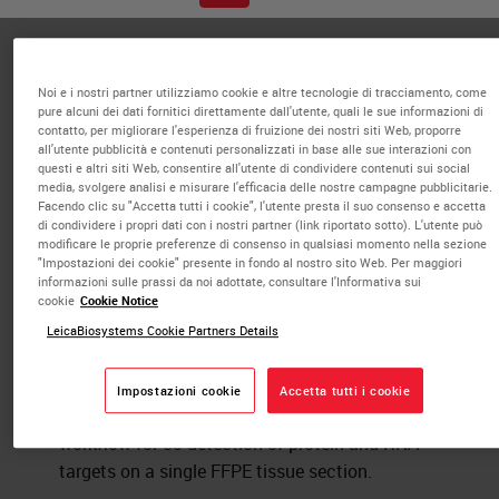
Published Pieces by
Noi e i nostri partner utilizziamo cookie e altre tecnologie di tracciamento, come
Mael Manesse
pure alcuni dei dati fornitici direttamente dall'utente, quali le sue informazioni di
contatto, per migliorare l'esperienza di fruizione dei nostri siti Web, proporre
all'utente pubblicità e contenuti personalizzati in base alle sue interazioni con
questi e altri siti Web, consentire all'utente di condividere contenuti sui social
Strategies for Spatial Multi-omics:
media, svolgere analisi e misurare l'efficacia delle nostre campagne pubblicitarie.
Facendo clic su "Accetta tutti i cookie", l'utente presta il suo consenso e accetta
Co-detection of protein and RNA
di condividere i propri dati con i nostri partner (link riportato sotto). L'utente può
biomarkers on a single FFPE tissue
modificare le proprie preferenze di consenso in qualsiasi momento nella sezione
"Impostazioni dei cookie" presente in fondo al nostro sito Web. Per maggiori
section powered by InSituPlex®
informazioni sulle prassi da noi adottate, consultare l'Informativa sui
cookie
Cookie Notice
Technology
LeicaBiosystems Cookie Partners Details
IHC & Multiplexing
This white paper highlights the value of an
Impostazioni cookie
Accetta tutti i cookie
integrated ISP-in situ hybridization (ISH)
workflow for co-detection of protein and RNA
targets on a single FFPE tissue section.