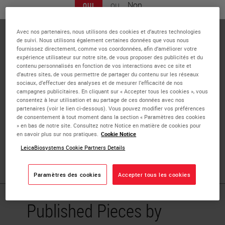
ou
Non
OUI
Diagnostics, a Bio-Techne Brand
Andrea De Biase has been a Field Application Scientist at
Avec nos partenaires, nous utilisons des cookies et d’autres technologies
Advanced Cell Diagnostics since 2017, based in Los
de suivi. Nous utilisons également certaines données que vous nous
fournissez directement, comme vos coordonnées, afin d’améliorer votre
Angeles, CA covering the southwest territory. Prior to
expérience utilisateur sur notre site, de vous proposer des publicités et du
joining our company, he has been an FAS covering Real
contenu personnalisés en fonction de vos interactions avec ce site et
d’autres sites, de vous permettre de partager du contenu sur les réseaux
time and Digital PCR applications at Thermo Fisher
sociaux, d’effectuer des analyses et de mesurer l’efficacité de nos
Scientific and Raindance. Before working for the biotech
campagnes publicitaires. En cliquant sur « Accepter tous les cookies », vous
consentez à leur utilisation et au partage de ces données avec nos
industry, he spent over 10 years in the academic
partenaires (voir le lien ci-dessous). Vous pouvez modifier vos préférences
environment where he worked on a variety of scientific
de consentement à tout moment dans la section « Paramètres des cookies
» en bas de notre site. Consultez notre Notice en matière de cookies pour
projects that involved solving and troubleshooting a wide
en savoir plus sur nos pratiques.
Cookie Notice
variety of technical issues. Andrea has a Master’s degree
LeicaBiosystems Cookie Partners Details
in Biology from the University of Milan in Italy.
Paramètres des cookies
Accepter tous les cookies
Published Pieces by