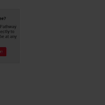
ee?
 Pathway
ectly to
be at any
Y!