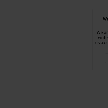
Wa
We ar
write
us a s