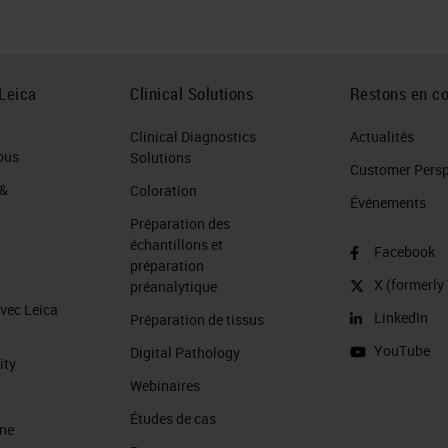
Leica
Clinical Solutions
Restons en co
Clinical Diagnostics
Actualités
ous
Solutions
Customer Perspe
 &
Coloration
Événements
Préparation des
échantillons et
Facebook
préparation
X (formerly 
préanalytique
avec Leica
LinkedIn
Préparation de tissus
YouTube
Digital Pathology
ity
Webinaires
Études de cas
ine