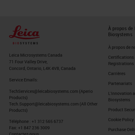
À propos de 
Biosystems
À propos de n
Leica Microsystems Canada
Certifications
71 Four Valley Drive,
Registrations
Concord, Ontario, L4K 4V8, Canada
Carrières
Service Emails:
Partenariats
TechServices@leicabiosystems.com
(Aperio
L'innovation 
Products)
Biosystems
Tech.Support@leicabiosystems.com
(All Other
Product Secur
Products)
Cookie Policy
Téléphone :
+1 312 565 6737
Fax:
+1 847 236 3009
Purchase Onl
Contactez-nous