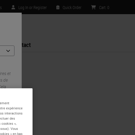
es
Log In or Register
Quick Order
Cart
:
0
Contact
res et
ys de
Cela
alement
otre expérience
vos interactions
fectuer des
 cookies »,
essous). Vous
ookies » en bas