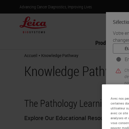
Advancing Cancer Diagnostics, Improving Lives
Sélecti
Votre e
changer
Produits
•
Accueil
Knowledge Pathway
En
Knowledge Pathway
Ch
de
no
in
do
Avec nos par
The Pathology Learning Hub
certaines do
utilisateur 
avec ce site
Explore Our Educational Resources Toda
analyses et 
vous consent
pouvez modif