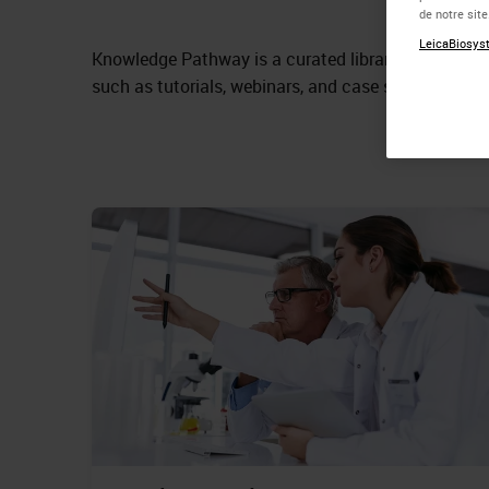
de notre sit
LeicaBiosyst
Knowledge Pathway is a curated library of educatio
such as tutorials, webinars, and case studies.