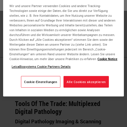
oder
Nein
JA
Privacy (IAPP)
Wir und unsere Partner verwenden Cookies und andere Tracking-
Technologien sowie einige der Daten, die Sie uns direkt zur Verfügung
Biobank and Model Bank Director
stellen, wie z. B. Ihre Kontaktdaten, um Ihre Nutzung unserer Website zu
verbessern, Ihnen auf Grundlage Ihrer Interaktionen mit dieser und anderen
Research Center Coordinator
Websites personalisierte Werbung und Inhalte bereitzustellen, das Teilen
von Inhalten in sozialen Medien zu ermöglichen sowie Analysen
durchzuführen und die Wirksamkeit unserer Werbekampagnen zu messen.
University of Verona
Durch Klicken auf „Alle Cookies akzeptieren“ stimmen Sie dem sowie der
Weitergabe dieser Daten an unsere Partner zu (siehe Link unten). Sie
können Ihre Einwilligungseinstellungen jederzeit im Bereich „Cookie-
Einstellungen“ am unteren Rand unserer Website ändern. Lesen Sie unsere
Cookie-Hinweise, um mehr über unsere Praktiken zu erfahren
Cookie Notice
LeicaBiosystems Cookie Partners Details
Published Pieces by
Dr. Rita
Cookie-Einstellungen
Alle Cookies akzeptieren
Tools Of The Trade: Multiplexed
Digital Pathology
Digital Pathology Imaging & Scanning