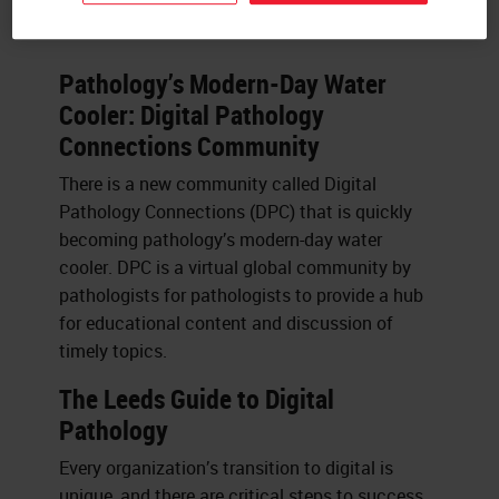
Bethany Williams
Pathology’s Modern-Day Water
Cooler: Digital Pathology
Connections Community
There is a new community called Digital
Pathology Connections (DPC) that is quickly
becoming pathology’s modern-day water
cooler. DPC is a virtual global community by
pathologists for pathologists to provide a hub
for educational content and discussion of
timely topics.
The Leeds Guide to Digital
Pathology
Every organization’s transition to digital is
unique, and there are critical steps to success.