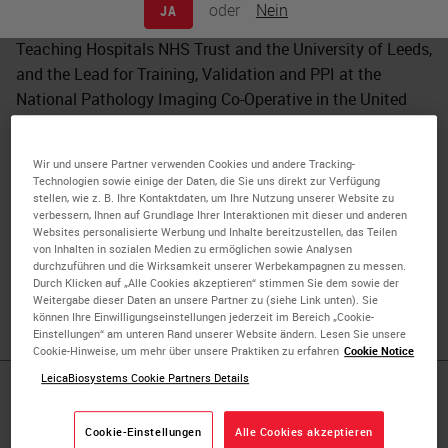
oder
Nein
JA
Dr. Bethany Williams is a Specialty Doctor at Leeds
Teaching Hospitals NHS Trust and the University of Leeds,
and the Lead for Training, Validation and PPI at the
National Pathology Imaging Co-Operative in the United
Kingdom. She has published extensively in the fields of
digital pathology patient safety, evidence based digital
Wir und unsere Partner verwenden Cookies und andere Tracking-
pathology training and validation and effective digital
Technologien sowie einige der Daten, die Sie uns direkt zur Verfügung
deployment. Her body of research earned her the
stellen, wie z. B. Ihre Kontaktdaten, um Ihre Nutzung unserer Website zu
verbessern, Ihnen auf Grundlage Ihrer Interaktionen mit dieser und anderen
Pathological Society’s medal for research impact, and she
Websites personalisierte Werbung und Inhalte bereitzustellen, das Teilen
is regularly invited to speak at international conferences
von Inhalten in sozialen Medien zu ermöglichen sowie Analysen
durchzuführen und die Wirksamkeit unserer Werbekampagnen zu messen.
as an authority on the digital pathology evidence base,
Durch Klicken auf „Alle Cookies akzeptieren“ stimmen Sie dem sowie der
practical deployment and patient safety.
Weitergabe dieser Daten an unsere Partner zu (siehe Link unten). Sie
können Ihre Einwilligungseinstellungen jederzeit im Bereich „Cookie-
Einstellungen“ am unteren Rand unserer Website ändern. Lesen Sie unsere
Cookie-Hinweise, um mehr über unsere Praktiken zu erfahren
Cookie Notice
LeicaBiosystems Cookie Partners Details
Published Pieces by
Cookie-Einstellungen
Alle Cookies akzeptieren