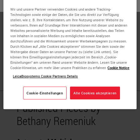
oder
Nein
JA
Biosciences, Inc.
Wir und unsere Partner verwenden Cookies und andere Tracking-
Technologien sowie einige der Daten, die Sie uns direkt zur Verfügung
Bethany Remeniuk is a Research Scientist with extensive
stellen, wie z. B. Ihre Kontaktdaten, um Ihre Nutzung unserer Website zu
working knowledge and diverse skillsets in the fields of
verbessern, Ihnen auf Grundlage Ihrer Interaktionen mit dieser und anderen
Websites personalisierte Werbung und Inhalte bereitzustellen, das Teilen
cancer biology, medical pharmacology, and neurobiology.
von Inhalten in sozialen Medien zu ermöglichen sowie Analysen
Accomplished in the development, design, and execution
durchzuführen und die Wirksamkeit unserer Werbekampagnen zu messen.
Durch Klicken auf „Alle Cookies akzeptieren“ stimmen Sie dem sowie der
of both clinical and preclinical studies with successful
Weitergabe dieser Daten an unsere Partner zu (siehe Link unten). Sie
history of publications. Able to effectively collaborate
können Ihre Einwilligungseinstellungen jederzeit im Bereich „Cookie-
Einstellungen“ am unteren Rand unserer Website ändern. Lesen Sie unsere
across different research specialties, both in academia
Cookie-Hinweise, um mehr über unsere Praktiken zu erfahren
Cookie Notice
and industry, to achieve work objectives
LeicaBiosystems Cookie Partners Details
Cookie-Einstellungen
Alle Cookies akzeptieren
Published Pieces by
Bethany Remeniuk