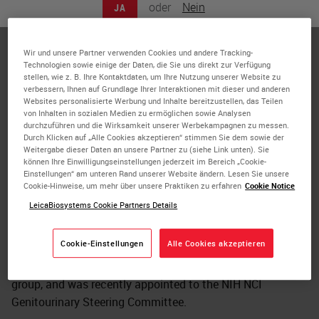
oder
Nein
JA
Dr. Anthony Magliocco is a Senior Member and Chair,
Department of Anatomic Pathology at Moffitt Cancer
Center as well as Executive Director of Esoteric
Wir und unsere Partner verwenden Cookies und andere Tracking-
Technologien sowie einige der Daten, die Sie uns direkt zur Verfügung
Laboratory Services and the Morsani Molecular
stellen, wie z. B. Ihre Kontaktdaten, um Ihre Nutzung unserer Website zu
Diagnostic Laboratory, and Scientific Director of the
verbessern, Ihnen auf Grundlage Ihrer Interaktionen mit dieser und anderen
Websites personalisierte Werbung und Inhalte bereitzustellen, das Teilen
Moffitt Tissue Core. He is Board Certified in Anatomic
von Inhalten in sozialen Medien zu ermöglichen sowie Analysen
pathology and completed a fellowship at the Fox Cancer
durchzuführen und die Wirksamkeit unserer Werbekampagnen zu messen.
Durch Klicken auf „Alle Cookies akzeptieren“ stimmen Sie dem sowie der
Center and residency at the University of Calgary. He
Weitergabe dieser Daten an unsere Partner zu (siehe Link unten). Sie
earned his medical degree at the University of Alberta in
können Ihre Einwilligungseinstellungen jederzeit im Bereich „Cookie-
Einstellungen“ am unteren Rand unserer Website ändern. Lesen Sie unsere
Edmonton Alberta Canada. Dr. Magliocco has
Cookie-Hinweise, um mehr über unsere Praktiken zu erfahren
Cookie Notice
subspecialty expertise in breast, gynecological and
LeicaBiosystems Cookie Partners Details
molecular pathology and research interests in the areas of
molecular predictive markers, digital analytical
Cookie-Einstellungen
Alle Cookies akzeptieren
microscopy, and personalized medicine. He is also co-
chair of pathology for the NRG cooperative clinical trials
group, and was recently appointed to the NIH NCI
Genitourinary Steering Committee.