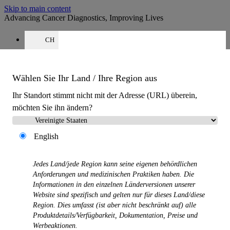
Skip to main content
Advancing Cancer Diagnostics, Improving Lives
CH
Karriere
Angebot
:
0
Wählen Sie Ihr Land / Ihre Region aus
Ihr Standort stimmt nicht mit der Adresse (URL) überein,
möchten Sie ihn ändern?
English
MENU
Produkte
Jedes Land/jede Region kann seine eigenen behördlichen
Back
Anforderungen und medizinischen Praktiken haben. Die
Lösungen für die Histologie
Informationen in den einzelnen Länderversionen unserer
Back
Website sind spezifisch und gelten nur für dieses Land/diese
Gewebeinfiltrationsautomaten
Region. Dies umfasst (ist aber nicht beschränkt auf) alle
Färbe- & Eindeckautomaten
Produktdetails/Verfügbarkeit, Dokumentation, Preise und
Mikrotome
Werbeaktionen.
Kryostate