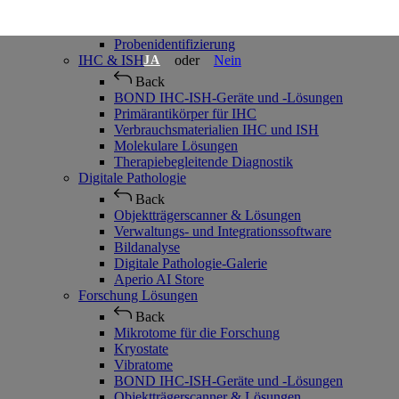
Verbrauchsmaterialien für die Histologie
Einbettungszentren
Probenidentifizierung
IHC & ISH
oder
Nein
JA
Back
BOND IHC-ISH-Geräte und -Lösungen
Primärantikörper für IHC
Verbrauchsmaterialien IHC und ISH
Molekulare Lösungen
Therapiebegleitende Diagnostik
Digitale Pathologie
Back
Objektträgerscanner & Lösungen
Verwaltungs- und Integrationssoftware
Bildanalyse
Digitale Pathologie-Galerie
Aperio AI Store
Forschung Lösungen
Back
Mikrotome für die Forschung
Kryostate
Vibratome
BOND IHC-ISH-Geräte und -Lösungen
Objektträgerscanner & Lösungen