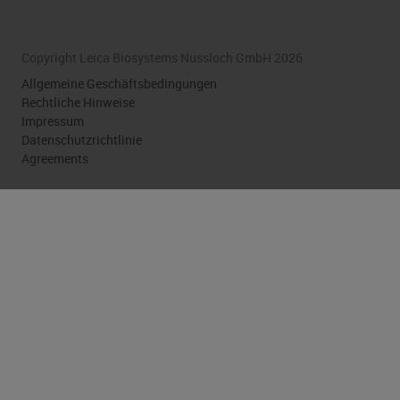
Copyright Leica Biosystems Nussloch GmbH 2026
Allgemeine Geschäftsbedingungen
Rechtliche Hinweise
Impressum
Datenschutzrichtlinie
Agreements