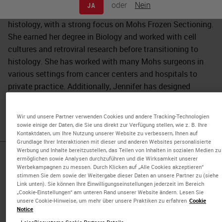
oder
Nein
JA
Jennifer Healy has over 25 years of experience in
histology, with a strong focus on Mohs Frozen Sectioning.
She earned her degree in Biology and worked with cell
cultures and retroviral research before transitioning to
histology. She has worked with many Mohs surgeons in
various settings from cancer centers and hospitals to
private practice. Additionally, Jennifer has designed
several Mohs labs for cancer centers and private practice
Mohs surgeons.
Wir und unsere Partner verwenden Cookies und andere Tracking-Technologien
sowie einige der Daten, die Sie uns direkt zur Verfügung stellen, wie z. B. Ihre
Kontaktdaten, um Ihre Nutzung unserer Website zu verbessern, Ihnen auf
Grundlage Ihrer Interaktionen mit dieser und anderen Websites personalisierte
Werbung und Inhalte bereitzustellen, das Teilen von Inhalten in sozialen Medien zu
ermöglichen sowie Analysen durchzuführen und die Wirksamkeit unserer
Published Pieces by
Werbekampagnen zu messen. Durch Klicken auf „Alle Cookies akzeptieren“
stimmen Sie dem sowie der Weitergabe dieser Daten an unsere Partner zu (siehe
Jennifer Healy
Link unten). Sie können Ihre Einwilligungseinstellungen jederzeit im Bereich
„Cookie-Einstellungen“ am unteren Rand unserer Website ändern. Lesen Sie
unsere Cookie-Hinweise, um mehr über unsere Praktiken zu erfahren
Cookie
Notice