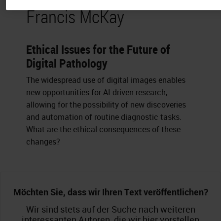
Francis McKay
Ethical Issues for the Future of
Digital Pathology
The widespread use of digital images enables
new opportunities for AI driven research,
allowing for the possibility of new discoveries
and automation of routine diagnostic tasks.
What are the ethical consequences of these
changes?
Möchten Sie, dass wir Ihren Text veröffentlichen?
Wir sind stets auf der Suche nach weiteren
interessanten Autoren, die wir hier vorstellen