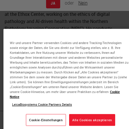
oder
Nein
JA
Francis Mckay is a medical anthropologist and researcher
at the Ethox Center, working on the ethics of digital
pathology and AI-driven health within the Northern
Pathology Imaging Cooperative (NPIC). He conducts
ethnographic research across West Yorkshire and
neighboring regions on the emergent ethical concerns
Wir und unsere Partner verwenden Cookies und andere Tracking-Technologien
sowie einige der Daten, die Sie uns direkt zur Verfügung stellen, wie z. B. Ihre
around the digitalization of health. From 2019 to 2020 he
Kontaktdaten, um Ihre Nutzung unserer Website zu verbessern, Ihnen auf
was a post-doctoral scholar at the Berkeley Center for
Grundlage Ihrer Interaktionen mit dieser und anderen Websites personalisierte
Werbung und Inhalte bereitzustellen, das Teilen von Inhalten in sozialen Medien zu
New Media and a research fellow for the Berggruen
ermöglichen sowie Analysen durchzuführen und die Wirksamkeit unserer
Institute's "Transformations of the Human" Project. From
Werbekampagnen zu messen. Durch Klicken auf „Alle Cookies akzeptieren“
stimmen Sie dem sowie der Weitergabe dieser Daten an unsere Partner zu (siehe
2016 to 2019 he was the Earl S Johnson Instructor in
Link unten). Sie können Ihre Einwilligungseinstellungen jederzeit im Bereich
Anthropology for the University of Chicago's Master of
„Cookie-Einstellungen“ am unteren Rand unserer Website ändern. Lesen Sie
unsere Cookie-Hinweise, um mehr über unsere Praktiken zu erfahren
Cookie
Arts Program in the Social Sciences.
Notice
LeicaBiosystems Cookie Partners Details
Cookie-Einstellungen
Alle Cookies akzeptieren
Published Pieces by